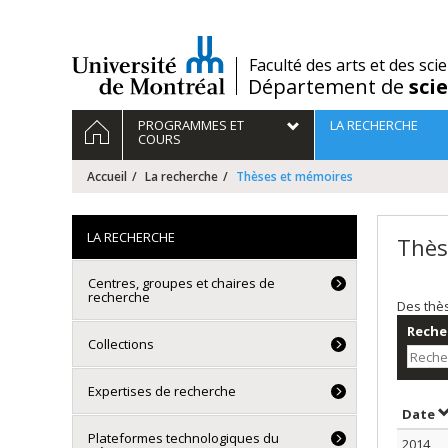
Passer
au
contenu
/
Faculté des arts et des sci
Département de
sci
Navigation
ACCUEIL
PROGRAMMES ET
LA RECHERCHE
principale
COURS
Accueil
La recherche
Thèses et mémoires
LA RECHERCHE
Thès
Centres, groupes et chaires de
recherche
Des thè
Recher
Collections
Expertises de recherche
T
Date
Plateformes technologiques du
2014