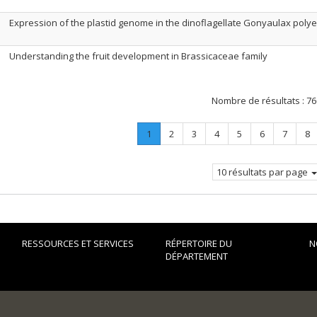
Expression of the plastid genome in the dinoflagellate Gonyaulax poly
Understanding the fruit development in Brassicaceae family
Nombre de résultats :
76
Page
.
Page
Page
Page
Page
Page
Page
Pa
1
2
3
4
5
6
7
8
Page
courante.
10 résultats par page
RESSOURCES ET SERVICES
RÉPERTOIRE DU
N
DÉPARTEMENT