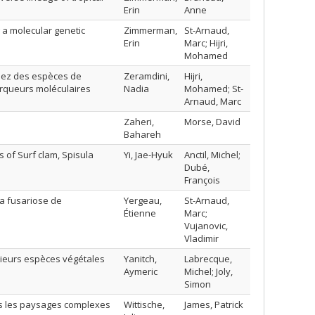
Erin
Anne
 a molecular genetic
Zimmerman,
St-Arnaud,
Erin
Marc; Hijri,
Mohamed
chez des espèces de
Zeramdini,
Hijri,
rqueurs moléculaires
Nadia
Mohamed; St-
Arnaud, Marc
Zaheri,
Morse, David
Bahareh
 of Surf clam, Spisula
Yi, Jae-Hyuk
Anctil, Michel;
Dubé,
François
la fusariose de
Yergeau,
St-Arnaud,
Étienne
Marc;
Vujanovic,
Vladimir
usieurs espèces végétales
Yanitch,
Labrecque,
Aymeric
Michel; Joly,
Simon
ns les paysages complexes
Wittische,
James, Patrick