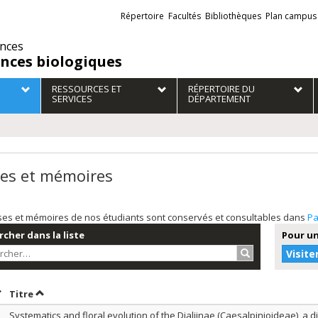
Liens
Répertoire
Facultés
Bibliothèques
Plan campus
externes
ences
ences biologiques
RESSOURCES ET
RÉPERTOIRE DU
SERVICES
DÉPARTEMENT
es et mémoires
ses et mémoires de nos étudiants sont conservés et consultables dans
Pa
cher dans la liste
Pour un
Rechercher…
Visite
rier par date en ordre décroissant
Trier par titre en ordre décroissant
Titre
Systematics and floral evolution of the Dialiinae (Caesalpinioideae), a d