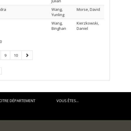
Julian
edra
Wang,
Morse, David
Yunling
Wang,
Kierzkowski,
Binghan
Daniel
0
ge
Page
Page
Page
9
10
suivante
OTRE DÉPARTEMENT
VOUS ÊTES...