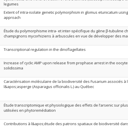
legumes
Extent of intra-isolate genetic polymorphism in glomus etunicatum using
approach
Étude du polymorphisme intra- et inter-spécifique du gène β-tubuline 
champignons mycorhiziens à arbuscules en vue de développer des ma
Transcriptional regulation in the dinoflagellates
Increase of cyclic AMP upon release from prophase arrest in the oocytes
solidissima
Caractérisation moléculaire de la biodiversité des Fusarium associés à 
l&apos;asperge (Asparagus officinalis L.) au Québec
Étude transcriptomique et physiologique des effets de l’arsenic sur pl
utilisées en phytoremédiation
Contributions à l&apos;étude des patrons spatiaux de biodiversité da