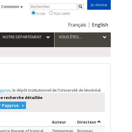
Je donne
Rechercher
Connexion
Rechercher
Ce site
Tout UdeM
Choix
Français
English
de
la
NOTRE DÉPARTEMENT
VOUS ÊTES...
langue
pyrus
, le dépôt institutionnel de l'Université de Montréal.
e recherche détaillée
r Papyrus
Trier par auteur en ordre décroi
par contributeur
Auteur
Directeur
iverse lineage of tropical
Zimmerman,
Bruneau,