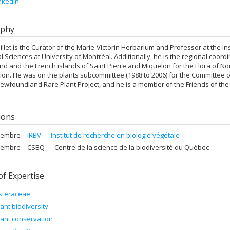
nkedIn
aphy
illet is the Curator of the Marie-Victorin Herbarium and Professor at the I
al Sciences at University of Montréal. Additionally, he is the regional coo
d and the French islands of Saint Pierre and Miquelon for the Flora of Nort
ion. He was on the plants subcommittee (1988 to 2006) for the Committee 
ewfoundland Rare Plant Project, and he is a member of the Friends of the
tions
embre –
IRBV — Institut de recherche en biologie végétale
embre –
CSBQ — Centre de la science de la biodiversité du Québec
of Expertise
steraceae
lant biodiversity
lant conservation