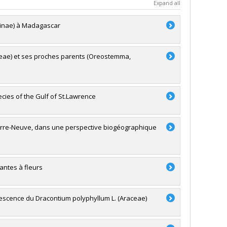
Expand all
cinae) à Madagascar
reae) et ses proches parents (Oreostemma,
cies of the Gulf of St.Lawrence
 Terre-Neuve, dans une perspective biogéographique
antes à fleurs
florescence du Dracontium polyphyllum L. (Araceae)