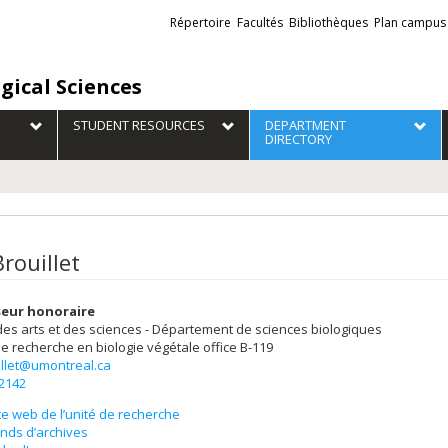
Liens
Répertoire
Facultés
Bibliothèques
Plan campus
externes
gical Sciences
STUDENT RESOURCES
DEPARTMENT
DIRECTORY
rouillet
seur honoraire
des arts et des sciences - Département de sciences biologiques
 de recherche en biologie végétale
office B-119
illet@umontreal.ca
-2142
te web de l’unité de recherche
nds d’archives