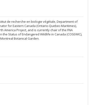
nstitut de recherche en biologie végétale, Department of
rdinator for Eastern Canada (Ontario-Quebec-Maritimes),
h America Project, and is currently chair of the FNA
on the Status of Endangered Wildlife in Canada (COSEWIC),
 Montreal Botanical Garden.