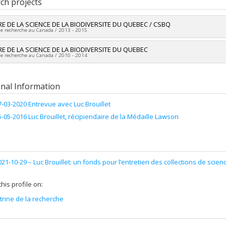
ch projects
 :
M. Sc.
vers le document dans Papyrus
E DE LA SCIENCE DE LA BIODIVERSITE DU QUEBEC / CSBQ
de recherche au Canada / 2013 - 2015
researcher :
E DE LA SCIENCE DE LA BIODIVERSITE DU QUEBEC
Luc Brouillet
de recherche au Canada / 2010 - 2014
searchers :
Andrew Gonzalez
ng sources:
FRQNT/Fonds de recherche du Québec - Nature et technologie
researcher :
Luc Brouillet
 programs:
PVXXXXXX-(RS) Programme de regroupements stratégiques
searchers :
Andrew Gonzalez
onal Information
ng sources:
FRQNT/Fonds de recherche du Québec - Nature et technologie
 programs:
PVXXXXXX-(RS) Programme de regroupements stratégiques
7-03-2020 Entrevue avec Luc Brouillet
5-05-2016 Luc Brouillet, récipiendaire de la Médaille Lawson
021-10-29 –
Luc Brouillet: un fonds pour l’entretien des collections de scien
his profile on:
itrine de la recherche