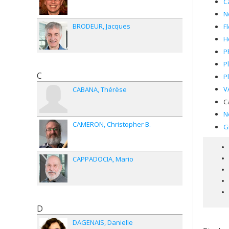
C
N
BRODEUR
Jacques
Fl
H
P
P
C
P
V
CABANA
Thérèse
C
N
CAMERON
Christopher B.
G
CAPPADOCIA
Mario
D
DAGENAIS
Danielle