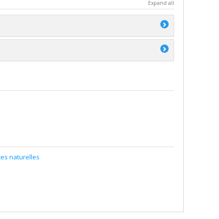
Expand all
s (FQRNT)
s (FQRNT)
ces naturelles