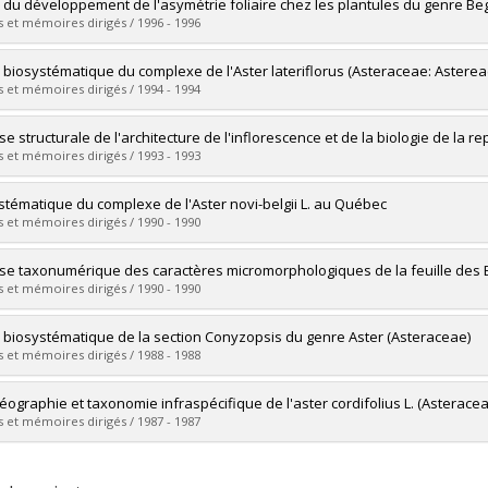
uate :
Poisson, Guylaine
 du développement de l'asymétrie foliaire chez les plantules du genre B
 :
Master's
 et mémoires dirigés / 1996 - 1996
 :
M. Sc.
vers le document dans Papyrus
uate :
Thibeault, Geneviève
 biosystématique du complexe de l'Aster lateriflorus (Asteraceae: Astere
 :
Master's
 et mémoires dirigés / 1994 - 1994
 :
M. Sc.
vers le document dans Papyrus
uate :
Bouchard, Denis
se structurale de l'architecture de l'inflorescence et de la biologie de la
 :
Master's
 et mémoires dirigés / 1993 - 1993
 :
M. Sc.
vers le document dans Papyrus
uate :
Goulet, Isabelle
stématique du complexe de l'Aster novi-belgii L. au Québec
 :
Master's
 et mémoires dirigés / 1990 - 1990
 :
M. Sc.
vers le document dans Papyrus
uate :
Labrecque, Jacques
se taxonumérique des caractères micromorphologiques de la feuille des
 :
Master's
 et mémoires dirigés / 1990 - 1990
 :
M. Sc.
vers le document dans Papyrus
uate :
Cuerrier, Alain
e biosystématique de la section Conyzopsis du genre Aster (Asteraceae)
 :
Master's
 et mémoires dirigés / 1988 - 1988
 :
M. Sc.
vers le document dans Papyrus
uate :
Houle, Francine
éographie et taxonomie infraspécifique de l'aster cordifolius L. (Asterace
 :
Doctoral
 et mémoires dirigés / 1987 - 1987
 :
Ph. D.
vers le document dans Papyrus
uate :
Legault, André
 :
Master's