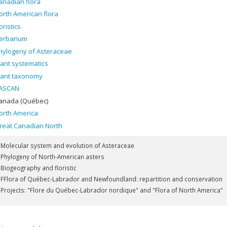
anadian flora
orth American flora
oristics
erbarium
hylogeny of Asteraceae
lant systematics
lant taxonomy
ASCAN
anada (Québec)
orth America
reat Canadian North
Molecular system and evolution of Asteraceae
Phylogeny of North-American asters
Biogeography and floristic
FFlora of Québec-Labrador and Newfoundland: repartition and conservation
Projects: "Flore du Québec-Labrador nordique" and "Flora of North America"