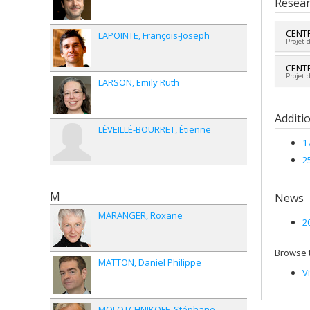
Resear
Grade
Lien 
CENTR
LAPOINTE
François-Joseph
Projet 
Lead 
CENTR
Projet 
Co-re
LARSON
Emily Ruth
Fundi
Lead 
Grant
Co-re
Additi
Fundi
LÉVEILLÉ-BOURRET
Étienne
Grant
1
2
M
News
MARANGER
Roxane
2
Browse t
MATTON
Daniel Philippe
V
MOLOTCHNIKOFF
Stéphane