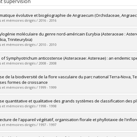
t supervision
matique évolutive et biogéographie de Angraecum (Orchidaceae, Angrae
 et mémoires dirigés / 2016 - 2016
uate :
Andriananjamanantsoa, Herinandrianina N.
ylogénie moléculaire du genre nord-américain Eurybia (Asteraceae : Aste
 :
Doctoral
kia, Triniteurybia)
 :
Ph. D.
 et mémoires dirigés / 2010 - 2010
vers le document dans Papyrus
uate :
Selliah, Sugirthini
n of Symphyotrichum anticostense (Asteraceae: Astereae) : an endemic spe
 :
Master's
 et mémoires dirigés / 2008 - 2008
 :
M. Sc.
vers le document dans Papyrus
uate :
Vaezi, Jamil
se de la biodiversité de la flore vasculaire du parc national Terra-Nova,
 :
Doctoral
 ses formes de croissance
 :
Ph. D.
 et mémoires dirigés / 1999 - 1999
vers le document dans Papyrus
uate :
Charest, René
se quantitative et qualitative des grands systèmes de classification des pl
 :
Master's
 et mémoires dirigés / 1998 - 1998
 :
M. Sc.
vers le document dans Papyrus
uate :
Cuerrier, Alain
tecture de l'appareil végétatif, organisation florale et phyllotaxie de l'in
 :
Doctoral
 et mémoires dirigés / 1997 - 1997
 :
Ph. D.
vers le document dans Papyrus