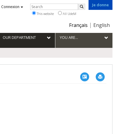
Je donne
Rechercher
Connexion
Search
This website
All UdeM
Choix
Français
English
de
la
OUR DEPARTMENT
YOU ARE...
langue
Vcard
Imprimer