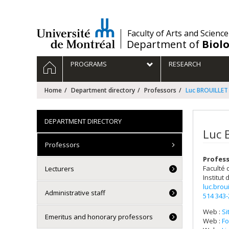
Passer
au
contenu
/
Faculty of Arts and Science
Department of
Biolo
Navigation
HOME
PROGRAMS
RESEARCH
principale
Home
Department directory
Professors
Luc BROUILLET
DEPARTMENT DIRECTORY
Luc B
Professors
Profes
Faculté 
Lecturers
Institut
luc.brou
Administrative staff
514 343
Web :
Si
Emeritus and honorary professors
Web :
Fo