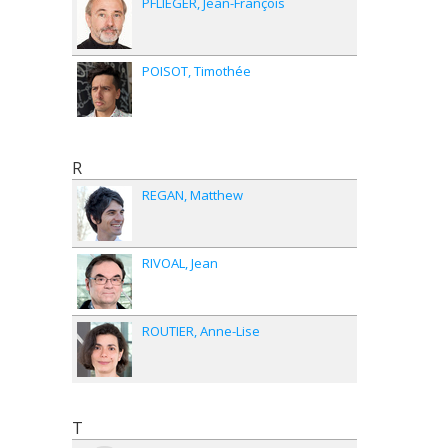
PFLIEGER
Jean-François
POISOT
Timothée
R
REGAN
Matthew
RIVOAL
Jean
ROUTIER
Anne-Lise
T