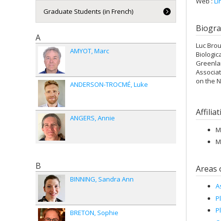
Web :
Li
Graduate Students (in French)
Biogr
A
Luc Brou
AMYOT
Marc
Biologic
Greenlan
Associat
on the N
ANDERSON-TROCMÉ
Luke
Affilia
ANGERS
Annie
M
M
B
Areas 
BINNING
Sandra Ann
A
P
P
BRETON
Sophie