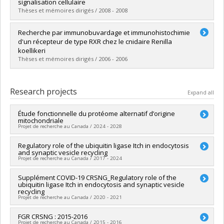
Cycle :
Master's
signalisation cellulaire
Grade :
M. Sc.
Thèses et mémoires dirigés / 2008 - 2008
Lien vers le document dans Papyrus
Graduate :
Azakir, Bilal Ahmad
Recherche par immunobuvardage et immunohistochimie
Cycle :
Doctoral
d'un récepteur de type RXR chez le cnidaire Renilla
Grade :
Ph. D.
koellikeri
Lien vers le document dans Papyrus
Thèses et mémoires dirigés / 2006 - 2006
Graduate :
Bouzaïene, Meriem
Cycle :
Master's
Research projects
Expand all
Grade :
M. Sc.
Lien vers le document dans Papyrus
Étude fonctionnelle du protéome alternatif d’origine
mitochondriale
Projet de recherche au Canada / 2024 - 2028
Lead researcher :
Regulatory role of the ubiquitin ligase Itch in endocytosis
Sophie Breton
and synaptic vesicle recycling
Co-researchers :
Annie Angers
,
Xavier Roucou
Projet de recherche au Canada / 2017 - 2024
Funding sources:
FRQNT/Fonds de recherche du Québec -
Nature et technologies (FQRNT)
Lead researcher :
Supplément COVID-19 CRSNG_Regulatory role of the
Annie Angers
Grant programs:
PV113724-(PR) Projets de recherche en
ubiquitin ligase Itch in endocytosis and synaptic vesicle
Funding sources:
CRSNG/Conseil de recherches en sciences
équipe (et possibilité d'équipement la première année)
recycling
naturelles et génie du Canada (CRSNG)
Projet de recherche au Canada / 2020 - 2021
Grant programs:
PVX20965-(RGP) Programme de subvention à
la découverte individuelle ou de groupe
Lead researcher :
FGR CRSNG : 2015-2016
Annie Angers
Projet de recherche au Canada / 2015 - 2016