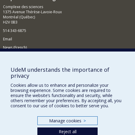
Complexe des sciences
1375 Avenue Thérèse-Lavoie-Roux
Montréal (Québec)
H2V 0B3
514 343-6875
Email
News (French)
Activities (French)
Supporting the Department
UdeM understands the importance of
privacy
NEED HELP?
Cookies allow us to enhance and personalize your
Site map
browsing experience. Some cookies are required to
Report a problem
ensure the website’s functionality and security, while
others remember your preferences. By accepting all, you
Accessibility
consent to our use of cookies to better serve you.
FACULTY OF ARTS AND SCIENCE
Manage cookies
>
Our Departments and Schools
Reject all
Our Centres