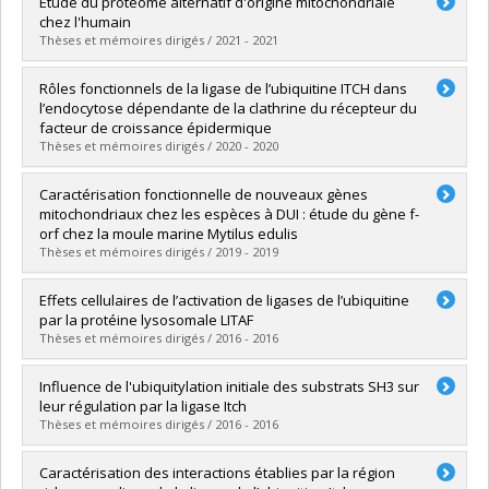
Étude du protéome alternatif d'origine mitochondriale
Cycle :
Master's
chez l'humain
Grade :
M. Sc.
Thèses et mémoires dirigés / 2021 - 2021
Lien vers le document dans Papyrus
Graduate :
Kienzle, Laura
Rôles fonctionnels de la ligase de l’ubiquitine ITCH dans
Cycle :
Master's
l’endocytose dépendante de la clathrine du récepteur du
Grade :
M. Sc.
facteur de croissance épidermique
Lien vers le document dans Papyrus
Thèses et mémoires dirigés / 2020 - 2020
Graduate :
Ayoubi, Riham
Caractérisation fonctionnelle de nouveaux gènes
Cycle :
Doctoral
mitochondriaux chez les espèces à DUI : étude du gène f-
Grade :
Ph. D.
orf chez la moule marine Mytilus edulis
Lien vers le document dans Papyrus
Thèses et mémoires dirigés / 2019 - 2019
Graduate :
Ouimet, Philip
Effets cellulaires de l’activation de ligases de l’ubiquitine
Cycle :
Master's
par la protéine lysosomale LITAF
Grade :
M. Sc.
Thèses et mémoires dirigés / 2016 - 2016
Lien vers le document dans Papyrus
Graduate :
Farzaneh, Keivan
Influence de l'ubiquitylation initiale des substrats SH3 sur
Cycle :
Master's
leur régulation par la ligase Itch
Grade :
M. Sc.
Thèses et mémoires dirigés / 2016 - 2016
Lien vers le document dans Papyrus
Graduate :
Gueye, Malick
Caractérisation des interactions établies par la région