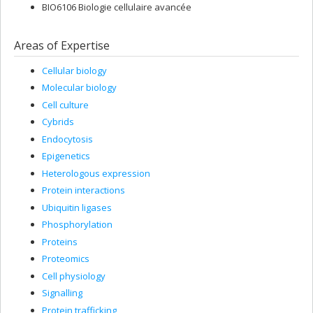
BIO6106 Biologie cellulaire avancée
Areas of Expertise
Cellular biology
Molecular biology
Cell culture
Cybrids
Endocytosis
Epigenetics
Heterologous expression
Protein interactions
Ubiquitin ligases
Phosphorylation
Proteins
Proteomics
Cell physiology
Signalling
Protein trafficking