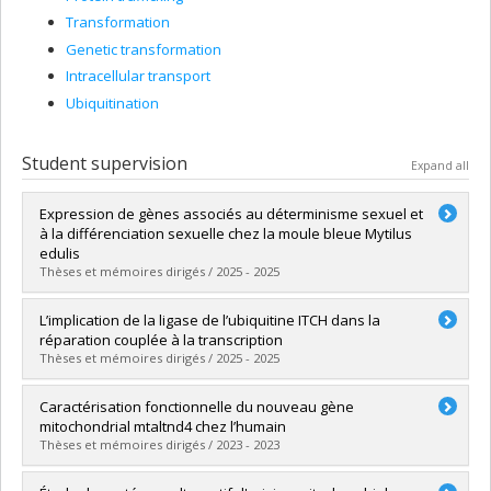
Transformation
Genetic transformation
Intracellular transport
Ubiquitination
Student supervision
Expand all
Expression de gènes associés au déterminisme sexuel et
à la différenciation sexuelle chez la moule bleue Mytilus
edulis
Thèses et mémoires dirigés / 2025 - 2025
Graduate :
Touchette, Laurie
L’implication de la ligase de l’ubiquitine ITCH dans la
Cycle :
Master's
réparation couplée à la transcription
Grade :
M. Sc.
Thèses et mémoires dirigés / 2025 - 2025
Lien vers le document dans Papyrus
Graduate :
Campbell, Amy
Caractérisation fonctionnelle du nouveau gène
Cycle :
Master's
mitochondrial mtaltnd4 chez l’humain
Grade :
M. Sc.
Thèses et mémoires dirigés / 2023 - 2023
Lien vers le document dans Papyrus
Graduate :
Choquette, Thierry