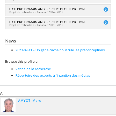
Funding sources:
CRSNG/Conseil de recherches en sciences
naturelles et génie du Canada (CRSNG)
Lead researcher :
ITCH PRD DOMAIN AND SPECIFICITY OF FUNCTION
Annie Angers
Grant programs:
PVXXXXXX-Supplément à l’appui des
Projet de recherche au Canada / 2004 - 2015
Funding sources:
CRSNG/Conseil de recherches en sciences
étudiants, des stagiaires postdoctoraux et du personnel de
naturelles et génie du Canada (CRSNG)
soutien à la recherche COVID-19
Lead researcher :
ITCH PRD DOMAIN AND SPECIFICITY OF FUNCTION
Annie Angers
Grant programs:
PVXXXXXX-FGR - Subvention de recherche
Projet de recherche au Canada / 2009 - 2013
Funding sources:
CRSNG/Conseil de recherches en sciences
institutionnelle
naturelles et génie du Canada (CRSNG)
Lead researcher :
Annie Angers
Grant programs:
PVX20965-(RGP) Programme de subvention à
News
la découverte individuelle ou de groupe
2023-07-11 –
Un gène caché bouscule les préconceptions
Browse this profile on:
Vitrine de la recherche
Répertoire des experts à l’intention des médias
A
AMYOT
Marc