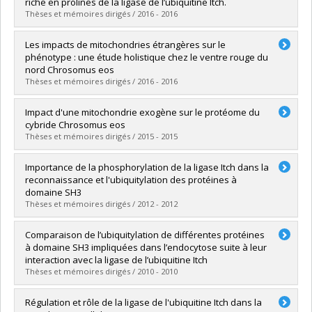
Cycle :
Master's
riche en prolines de la ligase de l’ubiquitine Itch.
Grade :
M. Sc.
Thèses et mémoires dirigés / 2016 - 2016
Lien vers le document dans Papyrus
Graduate :
Desrochers, Guillaume
Les impacts de mitochondries étrangères sur le
Cycle :
Doctoral
phénotype : une étude holistique chez le ventre rouge du
Grade :
Ph. D.
nord Chrosomus eos
Lien vers le document dans Papyrus
Thèses et mémoires dirigés / 2016 - 2016
Graduate :
Deremiens, Léo
Impact d'une mitochondrie exogène sur le protéome du
Cycle :
Doctoral
cybride Chrosomus eos
Grade :
Ph. D.
Thèses et mémoires dirigés / 2015 - 2015
Lien vers le document dans Papyrus
Graduate :
Schwartz, Logan
Importance de la phosphorylation de la ligase Itch dans la
Cycle :
Master's
reconnaissance et l'ubiquitylation des protéines à
Grade :
M. Sc.
domaine SH3
Lien vers le document dans Papyrus
Thèses et mémoires dirigés / 2012 - 2012
Graduate :
Forget, Rachel
Comparaison de l’ubiquitylation de différentes protéines
Cycle :
Master's
à domaine SH3 impliquées dans l’endocytose suite à leur
Grade :
M. Sc.
interaction avec la ligase de l’ubiquitine Itch
Lien vers le document dans Papyrus
Thèses et mémoires dirigés / 2010 - 2010
Graduate :
Desrochers, Guillaume
Régulation et rôle de la ligase de l'ubiquitine Itch dans la