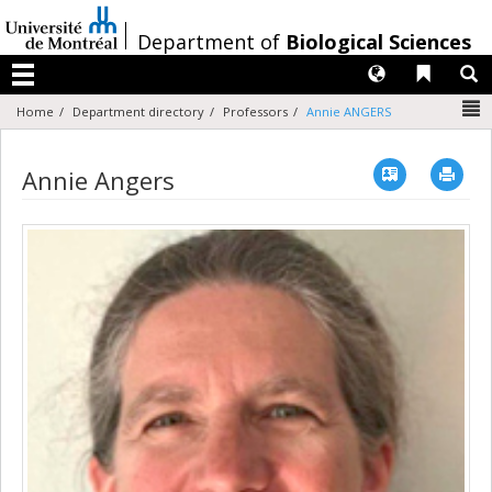
Passer
au
/
Department of
Biological Sciences
contenu
Langues
Liens 
R
Menu
N
Home
Department directory
Professors
Annie ANGERS
Vcard
Imp
Annie Angers