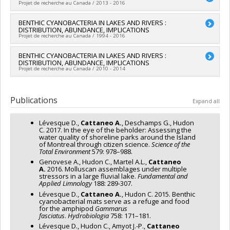
Projet de recherche au Canada / 2013 - 2016
Solomon
,
P. Biron
,
Dylan Fraser
,
David Walsh
,
Yannick Huot
,
Co-researchers :
Richard Carignan
,
Pierre Legendre
,
Jay Lacey
,
Gilbert Cabana
,
Hélène Glémet
,
Jean-Jacques
Bernadette Pinel-Alloul
,
Antonia Cattaneo
,
Marc Amyot
,
Lead researcher :
BENTHIC CYANOBACTERIA IN LAKES AND RIVERS :
Antonia Cattaneo
Frenette
,
Stéphane Campeau
,
Raphaël Proulx
,
Milla Rautio
,
Roxane Maranger
DISTRIBUTION, ABUNDANCE, IMPLICATIONS
Funding sources:
Earthwatch
Marco A. Rodriguez
,
Isabelle Laurion
,
Karem Chokmani
,
Funding sources:
Ministère du Développement durable,
Projet de recherche au Canada / 1994 - 2016
Grant programs:
Jeffrey Cardille
,
Dolorès Planas
,
Paul Del Giorgio
,
Béatrix
Environnement et Lutte contre les changements climatiques ,
Beisner
,
David Bird
,
Yves Prairie
,
Alison Derry
FRQNT/Fonds de recherche du Québec - Nature et
Lead researcher :
BENTHIC CYANOBACTERIA IN LAKES AND RIVERS :
Antonia Cattaneo
Funding sources:
FRQNT/Fonds de recherche du Québec -
technologies (FQRNT)
DISTRIBUTION, ABUNDANCE, IMPLICATIONS
Funding sources:
CRSNG/Conseil de recherches en sciences
Nature et technologies (FQRNT)
Projet de recherche au Canada / 2010 - 2014
Grant programs:
, PVXXXXXX-(PH/IS) Programme d'initiatives
naturelles et génie du Canada (CRSNG)
Grant programs:
PVXXXXXX-(RS) Programme de
stratégiques pour l'innovation
Grant programs:
PVX20965-(RGP) Programme de subvention à
regroupements stratégiques
Lead researcher :
Antonia Cattaneo
la découverte individuelle ou de groupe
Publications
Expand all
Lévesque D.,
Cattaneo A.
, Deschamps G., Hudon
C. 2017. In the eye of the beholder: Assessing the
water quality of shoreline parks around the Island
of Montreal through citizen science.
Science of the
Total Environment
579: 978–988.
Genovese A., Hudon C., Martel A.L.,
Cattaneo
A.
2016. Molluscan assemblages under multiple
stressors in a large fluvial lake.
Fundamental and
Applied Limnology
188: 289-307.
Lévesque D.,
Cattaneo A.
, Hudon C. 2015. Benthic
cyanobacterial mats serve as a refuge and food
for the amphipod
Gammarus
fasciatus
.
Hydrobiologia
758: 171–181.
Lévesque D., Hudon C., Amyot J.-P.,
Cattaneo