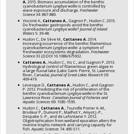
A.
2015. Biomass accumulation of the benthic
cyanobacterium
Lyngbya wollei
is controlled by
wave exposure and discharge.
Freshwater
Science
34: 867-880.
Visconti A.,
Cattaneo A.
, Gagnon P., Hudon C. 2015.
Do freshwater gastropods avoid the benthic
cyanobacterium
Lyngbya wollei
?
Journal of Inland
Waters
5: 39-48.
Hudon C., De Sève M.,
Cattaneo A
. 2014.
Increasing occurrence of the benthic filamentous
cyanobacterium
Lyngbya wollei
: a symptom of
freshwater ecosystems degradation.
Freshwater
Science
33 (2) DOI 10.1086/675932.
Cattaneo A.
, Hudon C., Vis C., and Gagnon P. 2013.
Hydrological control of filamentous green algae in
a large fluvial lake (Lake Saint- Pierre, St. Lawrence
River, Canada).
Journal of Great Lakes Research
39:
409-419.
Levesque D.,
Cattaneo A.
, Hudon C., and Gagnon
P. 2012. Predicting the risk of proliferation of the
benthic cyanobacterium
Lyngbya wollei
in the St.
Lawrence River.
Canadian Journal of Fisheries and
Aquatic Sciences
69: 1585-1595.
Hudon C.,
Cattaneo A.
, Tourville Poirier A.-M.,
Brodeur P., Dumont P., Mailhot Y., Amyot J.-P.,
Despatie S.-P., and de Lafontaine Y. 2012.
Oligotrophication from wetland epuration alters the
riverine trophic network and carrying capacity for
fish.
Aquatic Sciences
74: 495-511.