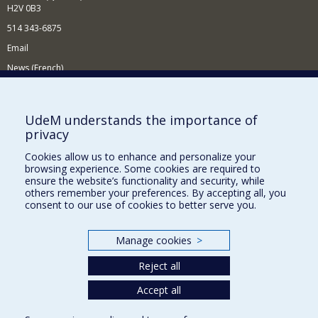
H2V 0B3
514 343-6875
Email
News (French)
Activities (French)
Supporting the Department
UdeM understands the importance of
privacy
NEED HELP?
Cookies allow us to enhance and personalize your
Site map
browsing experience. Some cookies are required to
Report a problem
ensure the website’s functionality and security, while
others remember your preferences. By accepting all, you
Accessibility
consent to our use of cookies to better serve you.
FACULTY OF ARTS AND SCIENCE
Manage cookies
>
Our Departments and Schools
Reject all
Our Centres
Programs and Courses in our Faculty
Accept all