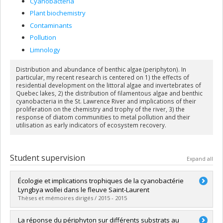
Cyanobacteria
Plant biochemistry
Contaminants
Pollution
Limnology
Distribution and abundance of benthic algae (periphyton). In
particular, my recent research is centered on 1) the effects of
residential development on the littoral algae and invertebrates of
Quebec lakes, 2) the distribution of filamentous algae and benthic
cyanobacteria in the St. Lawrence River and implications of their
proliferation on the chemistry and trophy of the river, 3) the
response of diatom communities to metal pollution and their
utilisation as early indicators of ecosystem recovery.
Student supervision
Expand all
Écologie et implications trophiques de la cyanobactérie
Lyngbya wollei dans le fleuve Saint-Laurent
Thèses et mémoires dirigés / 2015 - 2015
Graduate :
Lévesque, David
La réponse du périphyton sur différents substrats au