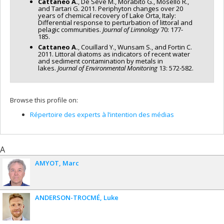
Cattaneo A.
, De Sève M., Morabito G., Mosello R.,
and Tartari G. 2011. Periphyton changes over 20
years of chemical recovery of Lake Orta, Italy:
Differential response to perturbation of littoral and
pelagic communities.
Journal of Limnology
70: 177-
185.
Cattaneo A.
, Couillard Y., Wunsam S., and Fortin C.
2011. Littoral diatoms as indicators of recent water
and sediment contamination by metals in
lakes.
Journal of Environmental Monitoring
13: 572-582.
Browse this profile on:
Répertoire des experts à l’intention des médias
A
AMYOT
Marc
ANDERSON-TROCMÉ
Luke