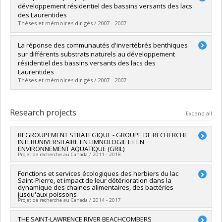
Cycle :
Doctoral
développement résidentiel des bassins versants des lacs
Grade :
Ph. D.
des Laurentides
Lien vers le document dans Papyrus
Thèses et mémoires dirigés / 2007 - 2007
Graduate :
Lambert, Daniel
La réponse des communautés d'invertébrés benthiques
Cycle :
Master's
sur différents substrats naturels au développement
Grade :
M. Sc.
résidentiel des bassins versants des lacs des
Lien vers le document dans Papyrus
Laurentides
Thèses et mémoires dirigés / 2007 - 2007
Graduate :
De Sousa, Simon
Cycle :
Master's
Research projects
Expand all
Grade :
M. Sc.
Lien vers le document dans Papyrus
REGROUPEMENT STRATEGIQUE - GROUPE DE RECHERCHE
INTERUNIVERSITAIRE EN LIMNOLOGIE ET EN
ENVIRONNEMENT AQUATIQUE (GRIL)
Projet de recherche au Canada / 2011 - 2018
Lead researcher :
Fonctions et services écologiques des herbiers du lac
Beatrix Beisner
,
Bernard Angers
Saint-Pierre, et impact de leur détérioration dans la
Co-researchers :
Richard Carignan
,
Pierre Legendre
,
dynamique des chaines alimentaires, des bactéries
Bernadette Pinel-Alloul
,
Daniel Boisclair
,
Antonia Cattaneo
,
jusqu'aux poissons
Marc Amyot
,
Roxane Maranger
,
Irene Gregory-Eaves
,
Pierre
Projet de recherche au Canada / 2014 - 2017
Magnan
,
Michel F Lapointe
,
Normand Bergeron
,
Andrea
Bertolo
,
Anthony Ricciardi
,
Elena Bennett
,
Christopher
Lead researcher :
THE SAINT-LAWRENCE RIVER BEACHCOMBERS
Pierre Magnan