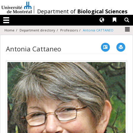
Passer
au
/
Department of
Biological Sciences
contenu
Langues
Liens 
R
Menu
N
Home
Department directory
Professors
Antonia CATTANEO
Vcard
Imp
Antonia Cattaneo