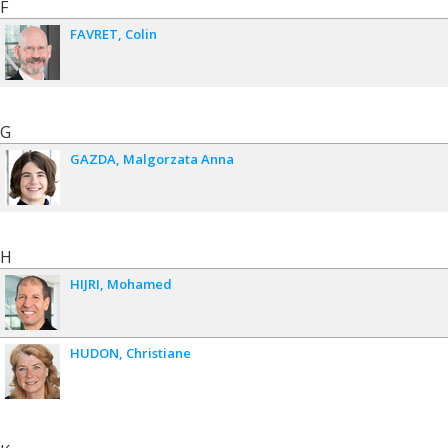
F
FAVRET
Colin
G
GAZDA
Malgorzata Anna
H
HIJRI
Mohamed
HUDON
Christiane