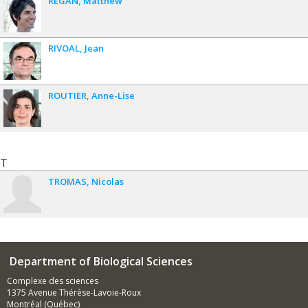
REGAN
Matthew
RIVOAL
Jean
ROUTIER
Anne-Lise
T
TROMAS
Nicolas
Department of Biological Sciences
Complexe des sciences
1375 Avenue Thérèse-Lavoie-Roux
Montréal (Québec)