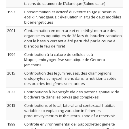
tacons du saumon de l’Atlantique(Salmo salar)
1993
Consommation et activité du ventre rouge (Phoxinus
eos x P. neogaeus) : évaluation in situ de deux modèles
bioénergétiques
2001
Contamination en mercure et en méthyl mercure des
organismes aquatiques de 38 lacs du bouclier canadien
dont le bassin versant a été perturbé par la coupe à
blanc ou le feu de forêt
1994
Contribution à la culture de cellules et à
l&apos;embryogenèse somatique de Gerbera
Jamesonii
2015
Contribution des légumineuses, des champignons
endophytes et mycorhiziens dans la nutrition azotée
des prairies indigènes semi-arides
2022
Contributions à l&apos;étude des patrons spatiaux de
biodiversité dans les paysages complexes
2015
Contributions of local, lateral and contextual habitat
variables to explaining variation in fisheries
productivity metrics in the littoral zone of a reservoir
1999
Contrôle environnemental de l&apos;hétérogénéité