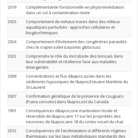
2019
Complémentarité fonctionnelle en phytoremédiation
dans un sol à contamination mixte
2023
Comportement de métaux traces dans des milieux
aquatiques perturbés : approches cellulaires et
biogéochimiques
2024
Comportement d’évitement des congénères parasités
chez le crapet-soleil (Lepomis gibbosus)
2025
Comprendre le rôle du microbiote des bonsaïs dans
leur vulnérabilité et résilience face aux maladies
émergentes
2009
Concentrations et flux d&apos;azote dans les
sédiments hypoxiques de l&apos;Estuaire Maritime du
St-Laurent
2007
Confirmation génétique de la présence de couguars
(Puma concolor) dans l&apos;est du Canada
1991
Conséquences d&apos;une inactivation locale et
réversible de l&apos;aire 17 sur les propriétés des
neurones de l&apos;aire 18 du cortex visuel du chat
2012
Conséquences de l’acclimatation à différents régimes
thermiques sur les taux métaboliques standards des