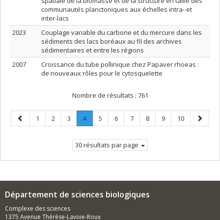
spatiale de la biomasse et de la structure en taille des
communautés planctoniques aux échelles intra- et
inter-lacs
2023
Couplage variable du carbone et du mercure dans les
sédiments des lacs boréaux au fil des archives
sédimentaires et entre les régions
2007
Croissance du tube pollinique chez Papaver rhoeas :
de nouveaux rôles pour le cytosquelette
Nombre de résultats :
761
Page
Page
Page
Page
Page
.
Page
Page
Page
Page
Page
Page
Page
1
2
3
4
5
6
7
8
9
10
précédente
Page
suivant
courante.
30 résultats par page
Département de sciences biologiques
Complexe des sciences
1375 Avenue Thérèse-Lavoie-Roux