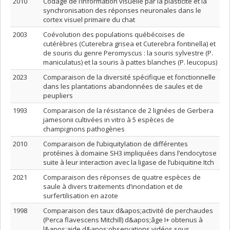
2010
Codage de l’information visuelle par la plasticité et la
synchronisation des réponses neuronales dans le
cortex visuel primaire du chat
2003
Coévolution des populations québécoises de
cutérèbres (Cuterebra grisea et Cuterebra fontinella) et
de souris du genre Peromyscus : la souris sylvestre (P.
maniculatus) et la souris à pattes blanches (P. leucopus)
2023
Comparaison de la diversité spécifique et fonctionnelle
dans les plantations abandonnées de saules et de
peupliers
1993
Comparaison de la résistance de 2 lignées de Gerbera
jamesonii cultivées in vitro à 5 espèces de
champignons pathogènes
2010
Comparaison de l’ubiquitylation de différentes
protéines à domaine SH3 impliquées dans l’endocytose
suite à leur interaction avec la ligase de l’ubiquitine Itch
2021
Comparaison des réponses de quatre espèces de
saule à divers traitements d’inondation et de
surfertilisation en azote
1998
Comparaison des taux d&apos;activité de perchaudes
(Perca flavescens Mitchill) d&apos;âge I+ obtenus à
l&apos;aide d&apos;observations vidéos sous