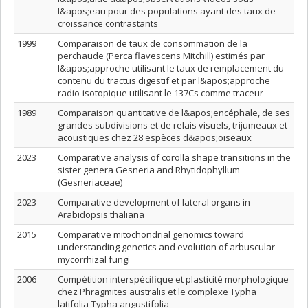
l&apos;eau pour des populations ayant des taux de
croissance contrastants
1999
Comparaison de taux de consommation de la
perchaude (Perca flavescens Mitchill) estimés par
l&apos;approche utilisant le taux de remplacement du
contenu du tractus digestif et par l&apos;approche
radio-isotopique utilisant le 137Cs comme traceur
1989
Comparaison quantitative de l&apos;encéphale, de ses
grandes subdivisions et de relais visuels, trijumeaux et
acoustiques chez 28 espèces d&apos;oiseaux
2023
Comparative analysis of corolla shape transitions in the
sister genera Gesneria and Rhytidophyllum
(Gesneriaceae)
2023
Comparative development of lateral organs in
Arabidopsis thaliana
2015
Comparative mitochondrial genomics toward
understanding genetics and evolution of arbuscular
mycorrhizal fungi
2006
Compétition interspécifique et plasticité morphologique
chez Phragmites australis et le complexe Typha
latifolia-Typha angustifolia