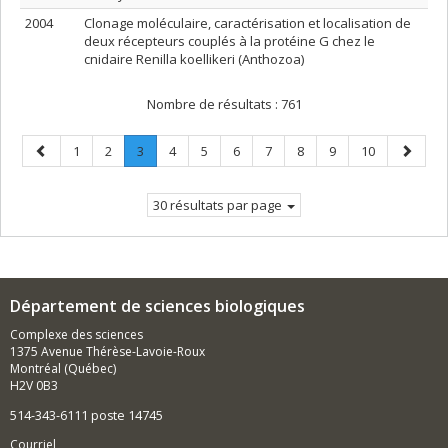
2004
Clonage moléculaire, caractérisation et localisation de
deux récepteurs couplés à la protéine G chez le
cnidaire Renilla koellikeri (Anthozoa)
Nombre de résultats :
761
Page
Page
Page
Page
.
Page
Page
Page
Page
Page
Page
Page
Page
1
2
3
4
5
6
7
8
9
10
précédente
Page
suivant
courante.
30 résultats par page
Département de sciences biologiques
Complexe des sciences
1375 Avenue Thérèse-Lavoie-Roux
Montréal (Québec)
H2V 0B3
514-343-6111 poste 14745
Courriel