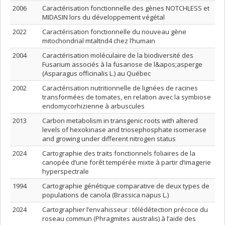
2006
Caractérisation fonctionnelle des gènes NOTCHLESS et
MIDASIN lors du développement végétal
2022
Caractérisation fonctionnelle du nouveau gène
mitochondrial mtaltnd4 chez l’humain
2004
Caractérisation moléculaire de la biodiversité des
Fusarium associés à la fusariose de l&apos;asperge
(Asparagus officinalis L.) au Québec
2002
Caractérisation nutritionnelle de lignées de racines
transformées de tomates, en relation avec la symbiose
endomycorhizienne à arbuscules
2013
Carbon metabolism in transgenic roots with altered
levels of hexokinase and triosephosphate isomerase
and growing under different nitrogen status
2024
Cartographie des traits fonctionnels foliaires de la
canopée d’une forêt tempérée mixte à partir d’imagerie
hyperspectrale
1994
Cartographie génétique comparative de deux types de
populations de canola (Brassica napus L.)
2024
Cartographier l’envahisseur : télédétection précoce du
roseau commun (Phragmites australis) à l’aide des