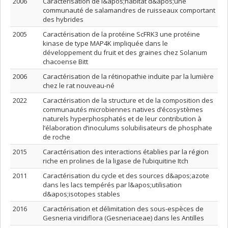
2006
Caractérisation de l&apos;habitat d&apos;une
communauté de salamandres de ruisseaux comportant
des hybrides
2005
Caractérisation de la protéine ScFRK3 une protéine
kinase de type MAP4K impliquée dans le
développement du fruit et des graines chez Solanum
chacoense Bitt
2006
Caractérisation de la rétinopathie induite par la lumière
chez le rat nouveau-né
2022
Caractérisation de la structure et de la composition des
communautés microbiennes natives d’écosystèmes
naturels hyperphosphatés et de leur contribution à
l’élaboration d’inoculums solubilisateurs de phosphate
de roche
2015
Caractérisation des interactions établies par la région
riche en prolines de la ligase de l’ubiquitine Itch
2011
Caractérisation du cycle et des sources d&apos;azote
dans les lacs tempérés par l&apos;utilisation
d&apos;isotopes stables
2016
Caractérisation et délimitation des sous-espèces de
Gesneria viridiflora (Gesneriaceae) dans les Antilles