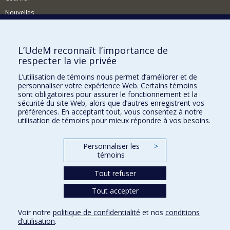
Nouvelles
Activités
Comment soutenir le Département?
L’UdeM reconnaît l’importance de
respecter la vie privée
BESOIN D'AIDE?
L’utilisation de témoins nous permet d’améliorer et de
Plan du site
personnaliser votre expérience Web. Certains témoins
Signaler une erreur
sont obligatoires pour assurer le fonctionnement et la
sécurité du site Web, alors que d’autres enregistrent vos
Accessibilité
préférences. En acceptant tout, vous consentez à notre
utilisation de témoins pour mieux répondre à vos besoins.
FACULTÉ DES ARTS ET DES SCIENCES
Nos départements et écoles
Personnaliser les
>
témoins
Nos centres d'études
Tout refuser
Nos programmes et cours
Tout accepter
Confidentialité
Voir notre
politique de confidentialité
et nos
conditions
Conditions d’utilisation
d’utilisation
.