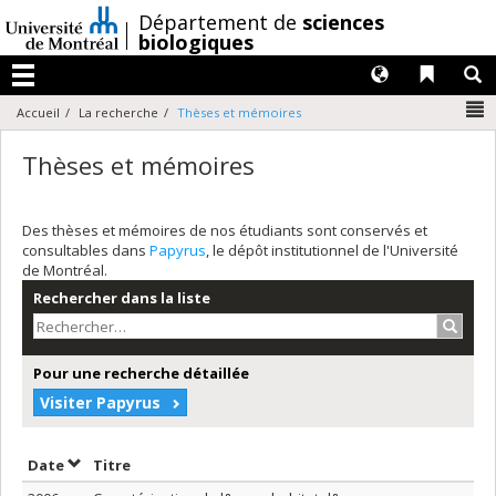
Passer
/
Département de
sciences
au
biologiques
contenu
Langues
Liens 
R
Menu
N
Accueil
La recherche
Thèses et mémoires
Thèses et mémoires
Des thèses et mémoires de nos étudiants sont conservés et
consultables dans
Papyrus
, le dépôt institutionnel de l'Université
de Montréal.
Rechercher dans la liste
Recher
Pour une recherche détaillée
Visiter Papyrus
Trier par date en ordre croissant
Trier par titre en ordre croissant
Date
Titre