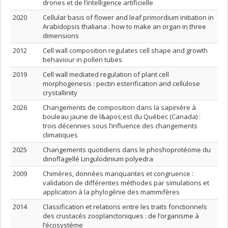
drones et de l’intelligence artificielle
2020
Cellular basis of flower and leaf primordium initiation in
Arabidopsis thaliana : how to make an organ in three
dimensions
2012
Cell wall composition regulates cell shape and growth
behaviour in pollen tubes
2019
Cell wall mediated regulation of plant cell
morphogenesis : pectin esterification and cellulose
crystallinity
2026
Changements de composition dans la sapinière à
bouleau jaune de l&apos;est du Québec (Canada) :
trois décennies sous l’influence des changements
climatiques
2025
Changements quotidiens dans le phoshoprotéome du
dinoflagellé Lingulodinium polyedra
2009
Chimères, données manquantes et congruence :
validation de différentes méthodes par simulations et
application à la phylogénie des mammifères
2014
Classification et relations entre les traits fonctionnels
des crustacés zooplanctoniques : de l’organisme à
l’écosystème