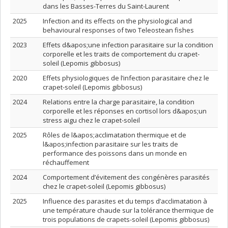
dans les Basses-Terres du Saint-Laurent
2025
Infection and its effects on the physiological and
behavioural responses of two Teleostean fishes
2023
Effets d&apos;une infection parasitaire sur la condition
corporelle et les traits de comportement du crapet-
soleil (Lepomis gibbosus)
2020
Effets physiologiques de l’infection parasitaire chez le
crapet-soleil (Lepomis gibbosus)
2024
Relations entre la charge parasitaire, la condition
corporelle et les réponses en cortisol lors d&apos;un
stress aigu chez le crapet-soleil
2025
Rôles de l&apos;acclimatation thermique et de
l&apos;infection parasitaire sur les traits de
performance des poissons dans un monde en
réchauffement
2024
Comportement d’évitement des congénères parasités
chez le crapet-soleil (Lepomis gibbosus)
2025
Influence des parasites et du temps d’acclimatation à
une température chaude sur la tolérance thermique de
trois populations de crapets-soleil (Lepomis gibbosus)