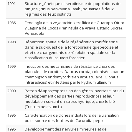
1991
Structure génétique et sérotinisme de populations de
pin gris (Pinus banksiana Lamb.) soumises à deux
régimes des feux distincts
1986
Fenología de la vegetación xerofítíca de Guarapo-Oturo
y Laguna de Cocos (Peninsula de Araya, Estado Sucre),
Venezuela
1998
Répartition spatiale de la régénération coniférienne
dans le sud-ouest de la forêt boréale québécoise et
effet de changements de résolution spatiale sur la
classification du couvert forestier
1999
Induction des mécanismes de résistance chez des
plantules de carottes, Daucus carota, colonisées par un
champignon endomycorhizien arbusculaire (Glomus
intraradices) et infectées par le Pythium ultimum
2000
Patron d&apos;expression des gènes invertase lors du
développement des parties reproductrices et leur
modulation suivant un stress hydrique, chez le blé
(Triticum aestivum L.)
1996
Caractérisation de clones induits lors de la transition
puits-source des feuilles de Cucurbita pepo
1996
Développement des nervures mineures et de