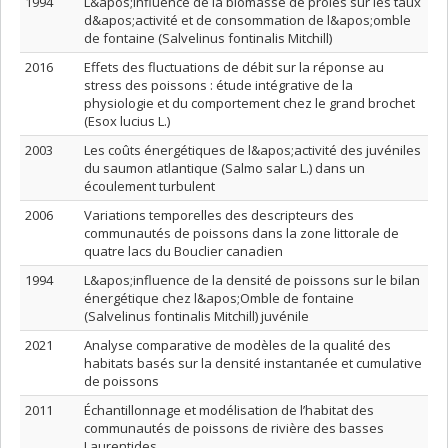
1994
L&apos;influence de la biomasse de proies sur les taux
d&apos;activité et de consommation de l&apos;omble
de fontaine (Salvelinus fontinalis Mitchill)
2016
Effets des fluctuations de débit sur la réponse au
stress des poissons : étude intégrative de la
physiologie et du comportement chez le grand brochet
(Esox lucius L.)
2003
Les coûts énergétiques de l&apos;activité des juvéniles
du saumon atlantique (Salmo salar L.) dans un
écoulement turbulent
2006
Variations temporelles des descripteurs des
communautés de poissons dans la zone littorale de
quatre lacs du Bouclier canadien
1994
L&apos;influence de la densité de poissons sur le bilan
énergétique chez l&apos;Omble de fontaine
(Salvelinus fontinalis Mitchill) juvénile
2021
Analyse comparative de modèles de la qualité des
habitats basés sur la densité instantanée et cumulative
de poissons
2011
Échantillonnage et modélisation de l’habitat des
communautés de poissons de rivière des basses
Laurentides