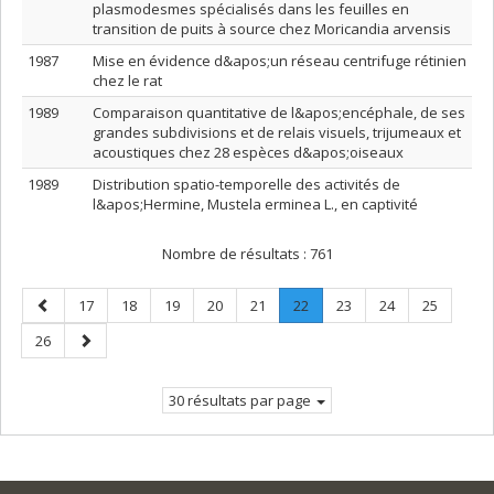
plasmodesmes spécialisés dans les feuilles en
transition de puits à source chez Moricandia arvensis
1987
Mise en évidence d&apos;un réseau centrifuge rétinien
chez le rat
1989
Comparaison quantitative de l&apos;encéphale, de ses
grandes subdivisions et de relais visuels, trijumeaux et
acoustiques chez 28 espèces d&apos;oiseaux
1989
Distribution spatio-temporelle des activités de
l&apos;Hermine, Mustela erminea L., en captivité
Nombre de résultats :
761
Page
Page
Page
Page
Page
Page
Page
.
Page
Page
Page
17
18
19
20
21
22
23
24
25
précédente
Page
Page
Page
26
courante.
suivante
30 résultats par page