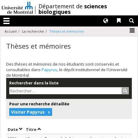
Passer
/
Département de
sciences
au
biologiques
contenu
Langues
Liens 
R
Menu
N
Accueil
La recherche
Thèses et mémoires
Thèses et mémoires
Des thèses et mémoires de nos étudiants sont conservés et
consultables dans
Papyrus
, le dépôt institutionnel de l'Université
de Montréal.
Rechercher dans la liste
Recher
Pour une recherche détaillée
Visiter Papyrus
Trier par date en ordre décroissant
Trier par titre en ordre décroissant
Date
Titre