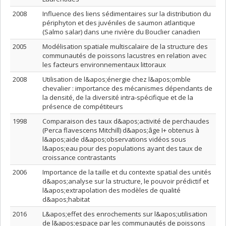
2008
Influence des liens sédimentaires sur la distribution du
périphyton et des juvéniles de saumon atlantique
(Salmo salar) dans une rivière du Bouclier canadien
2005
Modélisation spatiale multiscalaire de la structure des
communautés de poissons lacustres en relation avec
les facteurs environnementaux littoraux
2008
Utilisation de l&apos;énergie chez l&apos;omble
chevalier : importance des mécanismes dépendants de
la densité, de la diversité intra-spécifique et de la
présence de compétiteurs
1998
Comparaison des taux d&apos;activité de perchaudes
(Perca flavescens Mitchill) d&apos;âge I+ obtenus à
l&apos;aide d&apos;observations vidéos sous
l&apos;eau pour des populations ayant des taux de
croissance contrastants
2006
Importance de la taille et du contexte spatial des unités
d&apos;analyse sur la structure, le pouvoir prédictif et
l&apos;extrapolation des modèles de qualité
d&apos;habitat
2016
L&apos;effet des enrochements sur l&apos;utilisation
de l&apos;espace par les communautés de poissons