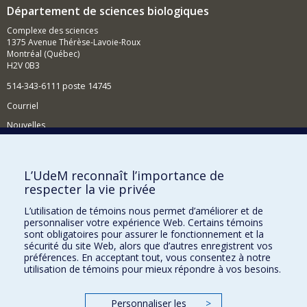
Département de sciences biologiques
Complexe des sciences
1375 Avenue Thérèse-Lavoie-Roux
Montréal (Québec)
H2V 0B3
514-343-6111 poste 14745
Courriel
Nouvelles
Activités
Comment soutenir le Département?
L’UdeM reconnaît l’importance de
respecter la vie privée
BESOIN D'AIDE?
L’utilisation de témoins nous permet d’améliorer et de
Plan du site
personnaliser votre expérience Web. Certains témoins
Signaler une erreur
sont obligatoires pour assurer le fonctionnement et la
sécurité du site Web, alors que d’autres enregistrent vos
Accessibilité
préférences. En acceptant tout, vous consentez à notre
utilisation de témoins pour mieux répondre à vos besoins.
FACULTÉ DES ARTS ET DES SCIENCES
Nos départements et écoles
Personnaliser les
>