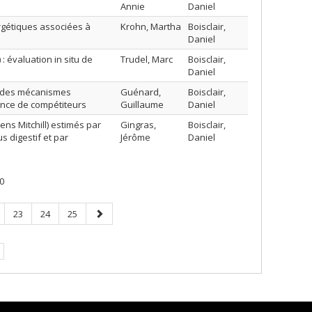
Annie
Daniel
rgétiques associées à
Krohn, Martha
Boisclair,
Daniel
 évaluation in situ de
Trudel, Marc
Boisclair,
Daniel
ce des mécanismes
Guénard,
Boisclair,
sence de compétiteurs
Guillaume
Daniel
s Mitchill) estimés par
Gingras,
Boisclair,
 digestif et par
Jérôme
Daniel
0
ge
Page
Page
Page
Page
23
24
25
suivante
e.