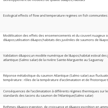
Ecological effects of flow and temperature regimes on fish communities
Modélisation des effets des ensemencements et du couvert nuageux su
d&apos;utilisation d&apos;habitats des juvéniles de saumons de l&apo
Validation d&apos;un modèle numérique de l&apos;habitat estival des
atlantique (Salmo salar) de la rivière Sainte-Marguerite au Saguenay
Réponse métabolique du saumon Atlantique (Salmo salar) aux fluctuati
température : rôles de la température d’acclimatation et de l’historique
Conséquences de l’acclimatation à différents régimes thermiques sur l
standards des tacons du saumon de l’Atlantique(Salmo salar)
Rythmes d&apos;ingestion, de croissance et d&apos;excrétion en am