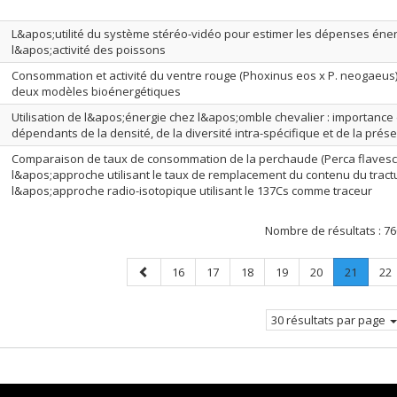
L&apos;utilité du système stéréo-vidéo pour estimer les dépenses éne
l&apos;activité des poissons
Consommation et activité du ventre rouge (Phoxinus eos x P. neogaeus) :
deux modèles bioénergétiques
Utilisation de l&apos;énergie chez l&apos;omble chevalier : importan
dépendants de la densité, de la diversité intra-spécifique et de la pré
Comparaison de taux de consommation de la perchaude (Perca flavescen
l&apos;approche utilisant le taux de remplacement du contenu du tractus
l&apos;approche radio-isotopique utilisant le 137Cs comme traceur
Nombre de résultats :
76
Page
Page
Page
Page
Page
Page
Page
.
Pa
16
17
18
19
20
21
22
précédente
Page
courant
30 résultats par page