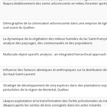
l&apos;établissement des semis arborescents en milieu forestier apr
Démographie de la colonisation arborescente dans une emprise de lign
sud-ouest du Québec
La dynamique de la végétation des milieux humides du lac Saint-François
analyse des paysages, des communautés et des populations
Multiscale object-specific analysis : an integrated hierarchical approac
Influence des facteurs abiotiques et anthropiques sur la distribution
du Haut-Saint-Laurent
Stratégie de développement de cinq espèces dans des plantations expé
perturbées de la région de Montréal, Québec
L&apos;exploitation et la transformation des forêts précoloniales du H
d&apos;après les ventes de bois consignés dans les actes notariés