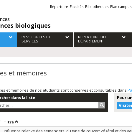
Liens
Répertoire
Facultés
Bibliothèques
Plan campus
externes
ences
ences biologiques
RESSOURCES ET
RÉPERTOIRE DU
SERVICES
DÉPARTEMENT
es et mémoires
ses et mémoires de nos étudiants sont conservés et consultables dans
Pa
cher dans la liste
Pour un
Rechercher…
Visite
rier par date en ordre décroissant
Trier par titre en ordre décroissant
Titre
Influence relative des semenciers, du type de couvert végétal et des va