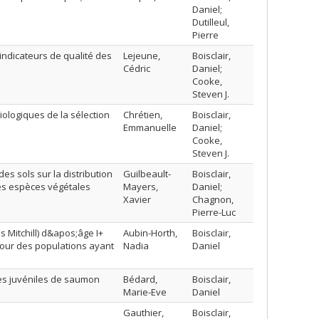
Daniel;
Dutilleul,
Pierre
 indicateurs de qualité des
Lejeune,
Boisclair,
Cédric
Daniel;
Cooke,
Steven J.
ologiques de la sélection
Chrétien,
Boisclair,
Emmanuelle
Daniel;
Cooke,
Steven J.
des sols sur la distribution
Guilbeault-
Boisclair,
 des espèces végétales
Mayers,
Daniel;
Xavier
Chagnon,
Pierre-Luc
Mitchill) d&apos;âge I+
Aubin-Horth,
Boisclair,
our des populations ayant
Nadia
Daniel
des juvéniles de saumon
Bédard,
Boisclair,
Marie-Eve
Daniel
Gauthier,
Boisclair,