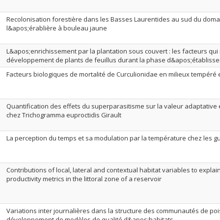
Recolonisation forestière dans les Basses Laurentides au sud du doma
l&apos;érablière à bouleau jaune
L&apos;enrichissement par la plantation sous couvert : les facteurs qui 
développement de plants de feuillus durant la phase d&apos;établiss
Facteurs biologiques de mortalité de Curculionidae en milieux tempéré e
Quantification des effets du superparasitisme sur la valeur adaptative 
chez Trichogramma euproctidis Girault
La perception du temps et sa modulation par la température chez les g
Contributions of local, lateral and contextual habitat variables to explain
productivity metrics in the littoral zone of a reservoir
Variations inter journalières dans la structure des communautés de pois
développement de modèles de qualité d&apos;habitats