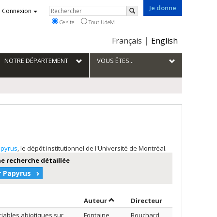
Je donne
Rechercher
Connexion
Rechercher
Ce site
Tout UdeM
Choix
Français
English
de
la
NOTRE DÉPARTEMENT
VOUS ÊTES...
langue
pyrus
, le dépôt institutionnel de l'Université de Montréal.
e recherche détaillée
r Papyrus
Trier par auteur en ordre décroi
par contributeu
Auteur
Directeur
riables abiotiques sur
Fontaine,
Bouchard,