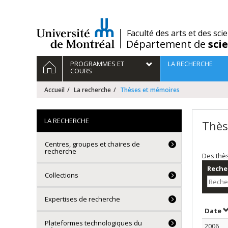
Passer
au
contenu
/
Faculté des arts et des sci
Département de
sci
Navigation
ACCUEIL
PROGRAMMES ET
LA RECHERCHE
principale
COURS
Accueil
La recherche
Thèses et mémoires
LA RECHERCHE
Thès
Centres, groupes et chaires de
recherche
Des thè
Recher
Collections
Expertises de recherche
T
Date
Plateformes technologiques du
2006