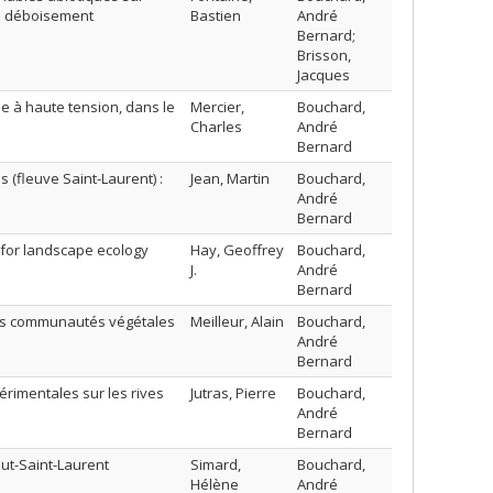
ès déboisement
Bastien
André
Bernard;
Brisson,
Jacques
e à haute tension, dans le
Mercier,
Bouchard,
Charles
André
Bernard
 (fleuve Saint-Laurent) :
Jean, Martin
Bouchard,
André
Bernard
h for landscape ecology
Hay, Geoffrey
Bouchard,
J.
André
Bernard
 des communautés végétales
Meilleur, Alain
Bouchard,
André
Bernard
rimentales sur les rives
Jutras, Pierre
Bouchard,
André
Bernard
aut-Saint-Laurent
Simard,
Bouchard,
Hélène
André