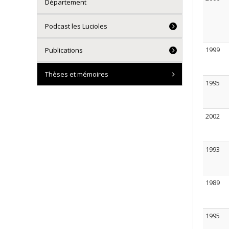
Département
Podcast les Lucioles
1999
Publications
Thèses et mémoires
1995
2002
1993
1989
1995