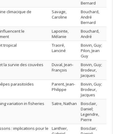
Bernard
ine climacique de
Savage,
Bouchard,
Caroline
André
Bernard
influencent le
Lapointe,
Bouchard,
ement
Mélanie
André
t tropical
Traoré,
Boivin, Guy;
Lanciné
Pilon, Jean
Guy
et la survie des couvées
Duval, Jean-
Boivin, Guy;
François
Brodeur,
Jacques
uêpes parasitoïdes
Parent, Jean-
Boivin, Guy;
Philippe
Brodeur,
Jacques
ing variation in fisheries
Satre, Nathan
Boisclair,
Daniel;
Legendre,
Pierre
sons : implications pour le
Lanthier,
Boisclair,
Gabriel
Daniel;