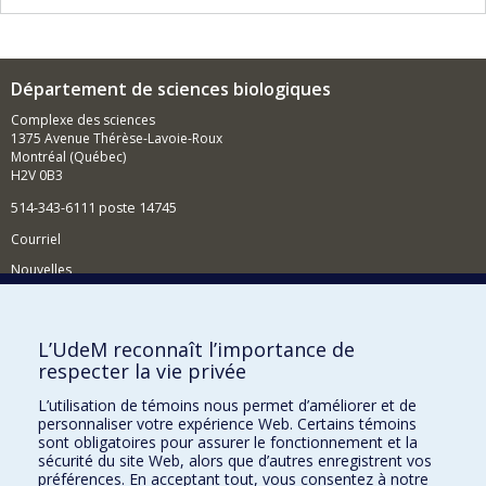
Département de sciences biologiques
Complexe des sciences
1375 Avenue Thérèse-Lavoie-Roux
Montréal (Québec)
H2V 0B3
514-343-6111 poste 14745
Courriel
Nouvelles
Activités
Comment soutenir le Département?
L’UdeM reconnaît l’importance de
respecter la vie privée
BESOIN D'AIDE?
L’utilisation de témoins nous permet d’améliorer et de
Plan du site
personnaliser votre expérience Web. Certains témoins
Signaler une erreur
sont obligatoires pour assurer le fonctionnement et la
sécurité du site Web, alors que d’autres enregistrent vos
Accessibilité
préférences. En acceptant tout, vous consentez à notre