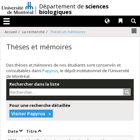
Passer
/
Département de
sciences
au
biologiques
contenu
Langues
Liens 
R
Menu
N
Accueil
La recherche
Thèses et mémoires
Thèses et mémoires
Des thèses et mémoires de nos étudiants sont conservés et
consultables dans
Papyrus
, le dépôt institutionnel de l'Université
de Montréal.
Rechercher dans la liste
Recher
Pour une recherche détaillée
Visiter Papyrus
Trier par date en ordre décroissant
Trier par titre en ordre décroissant
Date
Titre