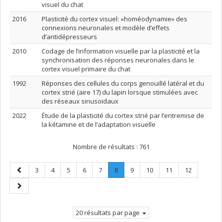
visuel du chat
2016
Plasticité du cortex visuel: «homéodynamie» des
connexions neuronales et modèle d’effets
d’antidépresseurs
2010
Codage de l’information visuelle par la plasticité et la
synchronisation des réponses neuronales dans le
cortex visuel primaire du chat
1992
Réponses des cellules du corps genouillé latéral et du
cortex strié (aire 17) du lapin lorsque stimulées avec
des réseaux sinusoïdaux
2022
Étude de la plasticité du cortex strié par l’entremise de
la kétamine et de l’adaptation visuelle
Nombre de résultats :
761
Page
Page
Page
Page
Page
Page
Page
.
Page
Page
Page
Page
3
4
5
6
7
8
9
10
11
12
précédente
Page
Page
courante.
suivante
20 résultats par page