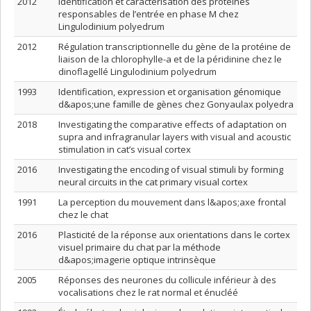
2012
Identification et caractérisation des protéines
responsables de l’entrée en phase M chez
Lingulodinium polyedrum
2012
Régulation transcriptionnelle du gène de la protéine de
liaison de la chlorophylle-a et de la péridinine chez le
dinoflagellé Lingulodinium polyedrum
1993
Identification, expression et organisation génomique
d&apos;une famille de gènes chez Gonyaulax polyedra
2018
Investigating the comparative effects of adaptation on
supra and infragranular layers with visual and acoustic
stimulation in cat’s visual cortex
2016
Investigating the encoding of visual stimuli by forming
neural circuits in the cat primary visual cortex
1991
La perception du mouvement dans l&apos;axe frontal
chez le chat
2016
Plasticité de la réponse aux orientations dans le cortex
visuel primaire du chat par la méthode
d&apos;imagerie optique intrinsèque
2005
Réponses des neurones du collicule inférieur à des
vocalisations chez le rat normal et énucléé