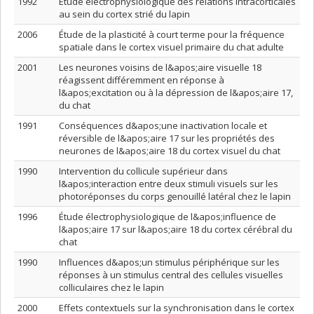
1992
Étude électrophysiologique des relations intracorticales
au sein du cortex strié du lapin
2006
Étude de la plasticité à court terme pour la fréquence
spatiale dans le cortex visuel primaire du chat adulte
2001
Les neurones voisins de l&apos;aire visuelle 18
réagissent différemment en réponse à
l&apos;excitation ou à la dépression de l&apos;aire 17,
du chat
1991
Conséquences d&apos;une inactivation locale et
réversible de l&apos;aire 17 sur les propriétés des
neurones de l&apos;aire 18 du cortex visuel du chat
1990
Intervention du collicule supérieur dans
l&apos;interaction entre deux stimuli visuels sur les
photoréponses du corps genouillé latéral chez le lapin
1996
Étude électrophysiologique de l&apos;influence de
l&apos;aire 17 sur l&apos;aire 18 du cortex cérébral du
chat
1990
Influences d&apos;un stimulus périphérique sur les
réponses à un stimulus central des cellules visuelles
colliculaires chez le lapin
2000
Effets contextuels sur la synchronisation dans le cortex