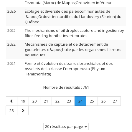
Fezouata (Maroc) de l&apos;Ordovicien inférieur
2026
Écologie et diversité des paléocommunautés de
l&apos;Ordovicien tardif et du Llandovery (Silurien) du
Québec
2025
The mechanisms of oil droplet capture and ingestion by
filter-feeding benthic invertebrates
2022
Mécanismes de capture et de détachement de
gouttelettes d&apos;huile par les organismes filtreurs
aquatiques
2021
Forme et évolution des barres branchiales et des
osselets de la classe Enteropneusta (Phylum
Hemichordata)
Nombre de résultats :
761
Page
Page
Page
Page
Page
Page
Page
.
Page
Page
Page
19
20
21
22
23
24
25
26
27
précédente
Page
Page
Page
28
courante.
suivante
20 résultats par page