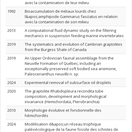
avec la contamination de leur milieu
1992
Bioaccumulation de métaux lourds chez
l&apos;amphipode Gammarus fasciatus en relation
avec la contamination de son milieu
2013
A computational fluid dynamic study on the filtering
mechanics in suspension feeding marine invertebrates
2019
The systematics and evolution of Cambrian graptolites
from the Burgess Shale of Canada
2019
An Upper Ordovician faunal assemblage from the
Neuville Formation of Québec, including an
exceptionally preserved soft bodied sea anemone,
Paleocerianthus neuvillii n. sp.
2024
Experimental removal of subsurface oil droplets
2020
The graptolite Rhabdopleura recondita tube
composition, development and morphological
invariance (Hemichordata, Pterobranchia)
2010
Morphologie évolutive et fonctionnelle des
hémichordés
2024
Modélisation d&apos;un réseau trophique
paléoécologique de la faune fossile des schistes de