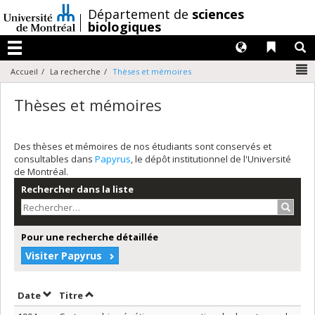
Passer
/
Département de
sciences
au
biologiques
contenu
Langues
Liens 
R
Menu
N
Accueil
La recherche
Thèses et mémoires
Thèses et mémoires
Des thèses et mémoires de nos étudiants sont conservés et
consultables dans
Papyrus
, le dépôt institutionnel de l'Université
de Montréal.
Rechercher dans la liste
Recher
Pour une recherche détaillée
Visiter Papyrus
Trier par date en ordre décroissant
Trier par titre en ordre décroissant
Date
Titre