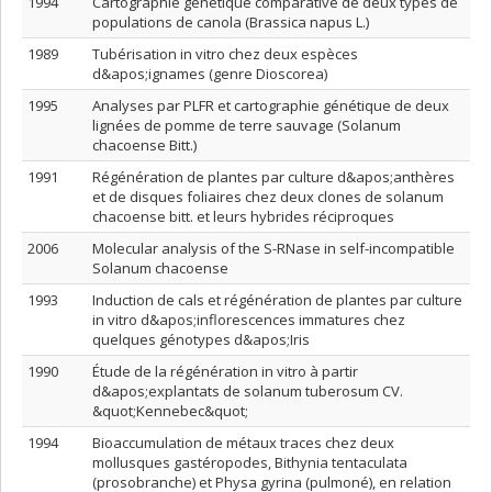
1994
Cartographie génétique comparative de deux types de
populations de canola (Brassica napus L.)
1989
Tubérisation in vitro chez deux espèces
d&apos;ignames (genre Dioscorea)
1995
Analyses par PLFR et cartographie génétique de deux
lignées de pomme de terre sauvage (Solanum
chacoense Bitt.)
1991
Régénération de plantes par culture d&apos;anthères
et de disques foliaires chez deux clones de solanum
chacoense bitt. et leurs hybrides réciproques
2006
Molecular analysis of the S-RNase in self-incompatible
Solanum chacoense
1993
Induction de cals et régénération de plantes par culture
in vitro d&apos;inflorescences immatures chez
quelques génotypes d&apos;Iris
1990
Étude de la régénération in vitro à partir
d&apos;explantats de solanum tuberosum CV.
&quot;Kennebec&quot;
1994
Bioaccumulation de métaux traces chez deux
mollusques gastéropodes, Bithynia tentaculata
(prosobranche) et Physa gyrina (pulmoné), en relation