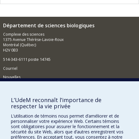
Département de sciences biologiques
Complexe des sciences
1375 Avenue Thérèse-Lavoie-Roux
Montréal (Québec)
H2V 0B3
514-343-6111 poste 14745
Courriel
Nouvelles
Activités
Comment soutenir le Département?
L’UdeM reconnaît l’importance de
respecter la vie privée
BESOIN D'AIDE?
L’utilisation de témoins nous permet d’améliorer et de
Plan du site
personnaliser votre expérience Web. Certains témoins
Signaler une erreur
sont obligatoires pour assurer le fonctionnement et la
sécurité du site Web, alors que d’autres enregistrent vos
Accessibilité
préférences. En acceptant tout, vous consentez à notre