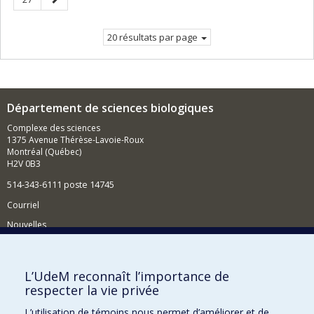
courante.
suivante
20 résultats par page
Département de sciences biologiques
Complexe des sciences
1375 Avenue Thérèse-Lavoie-Roux
Montréal (Québec)
H2V 0B3
514-343-6111 poste 14745
Courriel
Nouvelles
Activités
Comment soutenir le Département?
L’UdeM reconnaît l’importance de
respecter la vie privée
BESOIN D'AIDE?
L’utilisation de témoins nous permet d’améliorer et de
Plan du site