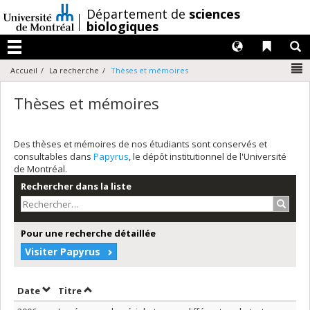
Passer
/
Département de
sciences
au
biologiques
contenu
Langues
Liens 
R
Menu
N
Accueil
La recherche
Thèses et mémoires
Thèses et mémoires
Des thèses et mémoires de nos étudiants sont conservés et
consultables dans
Papyrus
, le dépôt institutionnel de l'Université
de Montréal.
Rechercher dans la liste
Recher
Pour une recherche détaillée
Visiter Papyrus
Trier par date en ordre décroissant
Trier par titre en ordre décroissant
Date
Titre