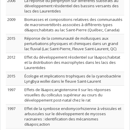
2006
La réponse du périphyton sur différents substrats au
développement résidentiel des bassins versants des
lacs des Laurentides
2009
Biomasses et compositions relatives des communautés
de macroinvertébrés associées à différents types
d&apos;habitats au lac Saint-Pierre (Québec, Canada)
2015
Réponse de la communauté de mollusques aux
perturbations physiques et chimiques dans un grand
lac fluvial (Lac Saint-Pierre, Fleuve Saint-Laurent, QC)
2012
Effet du développement résidentiel sur l&apos;habitat
et la distribution des macrophytes dans les lacs des
Laurentides
2015
Écologie et implications trophiques de la cyanobactérie
Lyngbya wollei dans le fleuve Saint-Laurent
1997
Effets de l&apos;angiotensine II sur les réponses
visuelles du colliculus supérieur au cours du
développement post-natal chez le rat
1997
Effet de la symbiose endomycorhizienne à vésicules et
arbuscules sur le développement de mycoses
racinaires : identification des mécanismes
d&apos;action