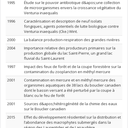
1995
Étude sur le pouvoir antibiotique d&apos;une collection
de microorganismes envers la croissance végétative du
Venturia inaequalis
1996
Caractérisation et description de neuf isolats
fongiques, agents potentiels de lutte biologique contre
Venturia inaequalis (Cke.) Wint.
2000
La balance production-respiration des grandes rivières
2004
Importance relative des producteurs primaires sur la
production globale du lac Saint-Pierre, un grand lac
fluvial du Saint-Laurent
1997
Impact des feux de forêt et de la coupe forestière sur la
contamination du zooplancton en méthyl mercure
2001
Contamination en mercure et en méthyl mercure des
organismes aquatiques de 38 lacs du bouclier canadien
dont le bassin versant a été perturbé par la coupe à
blanc ou le feu de forêt
2001
Sources d&apos;hétérogénéité de la chimie des eaux
sur le Bouclier canadien
2015
Effet du développement résidentiel sur la distribution et
l’abondance des macrophytes submergés dans la
région des Laurentides et de Lanaudière