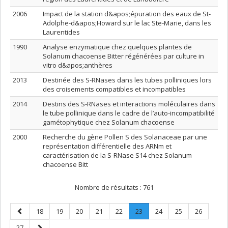
2006
Impact de la station d&apos;épuration des eaux de St-
Adolphe-d&apos;Howard sur le lac Ste-Marie, dans les
Laurentides
1990
Analyse enzymatique chez quelques plantes de
Solanum chacoense Bitter régénérées par culture in
vitro d&apos;anthères
2013
Destinée des S-RNases dans les tubes polliniques lors
des croisements compatibles et incompatibles
2014
Destins des S-RNases et interactions moléculaires dans
le tube pollinique dans le cadre de l’auto-incompatibilité
gamétophytique chez Solanum chacoense
2000
Recherche du gène Pollen S des Solanaceae par une
représentation différentielle des ARNm et
caractérisation de la S-RNase S14 chez Solanum
chacoense Bitt
Nombre de résultats :
761
Page
Page
Page
Page
Page
Page
Page
.
Page
Page
Page
18
19
20
21
22
23
24
25
26
précédente
Page
Page
Page
27