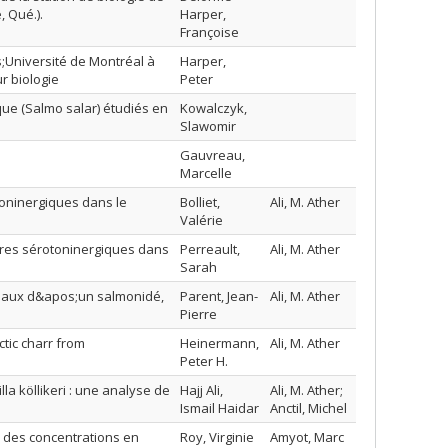
 Qué.).
Harper,
Françoise
Université de Montréal à
Harper,
r biologie
Peter
ue (Salmo salar) étudiés en
Kowalczyk,
Slawomir
Gauvreau,
Marcelle
ninergiques dans le
Bolliet,
Ali, M. Ather
Valérie
res sérotoninergiques dans
Perreault,
Ali, M. Ather
Sarah
néaux d&apos;un salmonidé,
Parent, Jean-
Ali, M. Ather
Pierre
tic charr from
Heinermann,
Ali, M. Ather
Peter H.
lla köllikeri : une analyse de
Hajj Ali,
Ali, M. Ather;
Ismail Haidar
Anctil, Michel
re des concentrations en
Roy, Virginie
Amyot, Marc