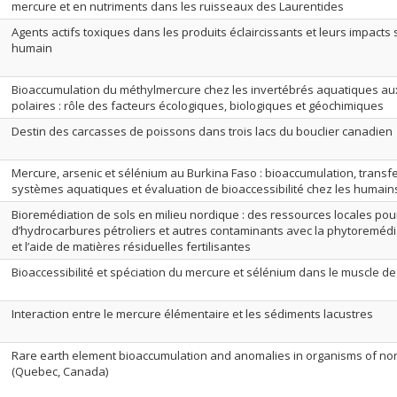
mercure et en nutriments dans les ruisseaux des Laurentides
Agents actifs toxiques dans les produits éclaircissants et leurs impacts
humain
Bioaccumulation du méthylmercure chez les invertébrés aquatiques aux
polaires : rôle des facteurs écologiques, biologiques et géochimiques
Destin des carcasses de poissons dans trois lacs du bouclier canadien
Mercure, arsenic et sélénium au Burkina Faso : bioaccumulation, transf
systèmes aquatiques et évaluation de bioaccessibilité chez les humain
Bioremédiation de sols en milieu nordique : des ressources locales pour
d’hydrocarbures pétroliers et autres contaminants avec la phytoremédi
et l’aide de matières résiduelles fertilisantes
Bioaccessibilité et spéciation du mercure et sélénium dans le muscle d
Interaction entre le mercure élémentaire et les sédiments lacustres
Rare earth element bioaccumulation and anomalies in organisms of no
(Quebec, Canada)