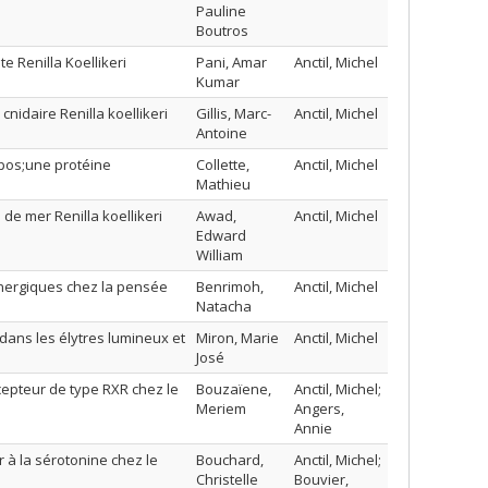
Pauline
Boutros
 Renilla Koellikeri
Pani, Amar
Anctil, Michel
Kumar
idaire Renilla koellikeri
Gillis, Marc-
Anctil, Michel
Antoine
&apos;une protéine
Collette,
Anctil, Michel
Mathieu
e mer Renilla koellikeri
Awad,
Anctil, Michel
Edward
William
inergiques chez la pensée
Benrimoh,
Anctil, Michel
Natacha
ns les élytres lumineux et
Miron, Marie
Anctil, Michel
José
pteur de type RXR chez le
Bouzaïene,
Anctil, Michel;
Meriem
Angers,
Annie
 à la sérotonine chez le
Bouchard,
Anctil, Michel;
Christelle
Bouvier,