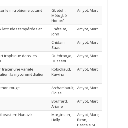
 sur le microbiome cutané
Gbetoh,
Amyot, Marc
Mètogbé
Honoré
 latitudes tempérées et
Chételat,
Amyot, Marc
John
Chidami,
Amyot, Marc
Saad
ert trophique dans les
Ouédraogo,
Amyot, Marc
s
Ousséni
 traiter une variété
Robichaud,
Amyot, Marc
ation, la mycoremédiation
Kawina
e thon rouge
Archambault,
Amyot, Marc
Éloïse
Bouffard,
Amyot, Marc
Ariane
rtheastern Nunavik
Marginson,
Amyot, Marc;
Holly
Biron,
Pascale M.