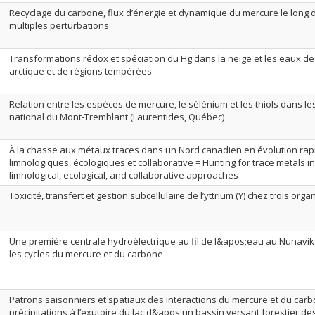
Recyclage du carbone, flux d’énergie et dynamique du mercure le long d
multiples perturbations
Transformations rédox et spéciation du Hg dans la neige et les eaux d
arctique et de régions tempérées
Relation entre les espèces de mercure, le sélénium et les thiols dans l
national du Mont-Tremblant (Laurentides, Québec)
À la chasse aux métaux traces dans un Nord canadien en évolution rap
limnologiques, écologiques et collaborative = Hunting for trace metals in
limnological, ecological, and collaborative approaches
Toxicité, transfert et gestion subcellulaire de l’yttrium (Y) chez trois or
Une première centrale hydroélectrique au fil de l&apos;eau au Nunavik 
les cycles du mercure et du carbone
Patrons saisonniers et spatiaux des interactions du mercure et du car
précipitations à l’exutoire du lac d&apos;un bassin versant forestier d