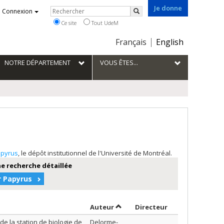
Je donne
Rechercher
Connexion
Rechercher
Ce site
Tout UdeM
Choix
Français
English
de
la
NOTRE DÉPARTEMENT
VOUS ÊTES...
langue
pyrus
, le dépôt institutionnel de l'Université de Montréal.
e recherche détaillée
r Papyrus
Trier par auteur en ordre croiss
par contributeu
Auteur
Directeur
e la station de biologie de
Delorme-