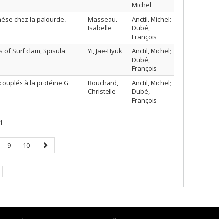
Michel
nèse chez la palourde,
Masseau,
Anctil, Michel;
Isabelle
Dubé,
François
 of Surf clam, Spisula
Yi, Jae-Hyuk
Anctil, Michel;
Dubé,
François
 couplés à la protéine G
Bouchard,
Anctil, Michel;
Christelle
Dubé,
François
1
ge
Page
Page
Page
9
10
suivante