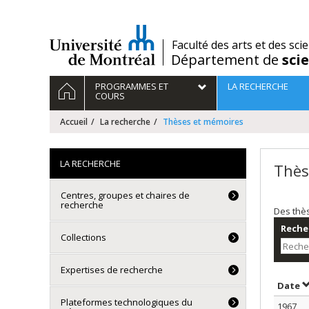
Passer
au
contenu
/
Faculté des arts et des sci
Département de
sci
Navigation
ACCUEIL
PROGRAMMES ET
LA RECHERCHE
principale
COURS
Accueil
La recherche
Thèses et mémoires
LA RECHERCHE
Thès
Centres, groupes et chaires de
recherche
Des thè
Recher
Collections
Expertises de recherche
T
Date
Plateformes technologiques du
1967