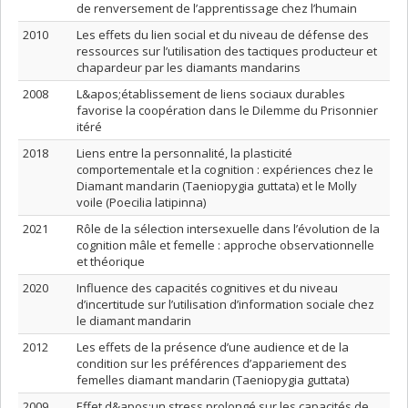
de renversement de l’apprentissage chez l’humain
2010
Les effets du lien social et du niveau de défense des
ressources sur l’utilisation des tactiques producteur et
chapardeur par les diamants mandarins
2008
L&apos;établissement de liens sociaux durables
favorise la coopération dans le Dilemme du Prisonnier
itéré
2018
Liens entre la personnalité, la plasticité
comportementale et la cognition : expériences chez le
Diamant mandarin (Taeniopygia guttata) et le Molly
voile (Poecilia latipinna)
2021
Rôle de la sélection intersexuelle dans l’évolution de la
cognition mâle et femelle : approche observationnelle
et théorique
2020
Influence des capacités cognitives et du niveau
d’incertitude sur l’utilisation d’information sociale chez
le diamant mandarin
2012
Les effets de la présence d’une audience et de la
condition sur les préférences d’appariement des
femelles diamant mandarin (Taeniopygia guttata)
2009
Effet d&apos;un stress prolongé sur les capacités de