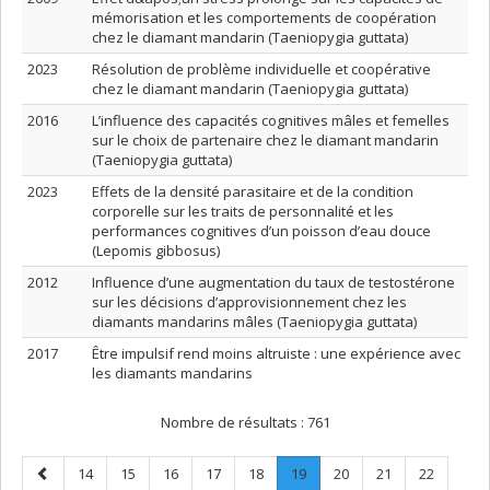
mémorisation et les comportements de coopération
chez le diamant mandarin (Taeniopygia guttata)
2023
Résolution de problème individuelle et coopérative
chez le diamant mandarin (Taeniopygia guttata)
2016
L’influence des capacités cognitives mâles et femelles
sur le choix de partenaire chez le diamant mandarin
(Taeniopygia guttata)
2023
Effets de la densité parasitaire et de la condition
corporelle sur les traits de personnalité et les
performances cognitives d’un poisson d’eau douce
(Lepomis gibbosus)
2012
Influence d’une augmentation du taux de testostérone
sur les décisions d’approvisionnement chez les
diamants mandarins mâles (Taeniopygia guttata)
2017
Être impulsif rend moins altruiste : une expérience avec
les diamants mandarins
Nombre de résultats :
761
Page
Page
Page
Page
Page
Page
Page
.
Page
Page
Page
14
15
16
17
18
19
20
21
22