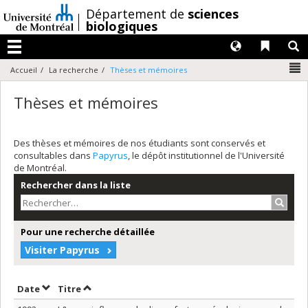
Passer
/
Département de
sciences
au
biologiques
contenu
Langues
Liens 
R
Menu
N
Accueil
La recherche
Thèses et mémoires
Thèses et mémoires
Des thèses et mémoires de nos étudiants sont conservés et
consultables dans
Papyrus
, le dépôt institutionnel de l'Université
de Montréal.
Rechercher dans la liste
Recher
Pour une recherche détaillée
Visiter Papyrus
Trier par date en ordre croissant
Trier par titre en ordre croissant
Date
Titre