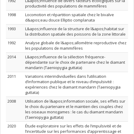
1992
L&apos;influence de divers facteurs écologiques sur la
productivité des populations de mammifères
1998
Locomotion et répartition spatiale chez le bivalve
d&apos;eau douce Elliptio complanata
1993
L&apos;influence de la structure de l&apos;habitat sur
la distribution spatiale des poissons de la zone littorale
1992
Analyse globale de l&apos;allométrie reproductive chez
les populations de mammifères
2014
L&apos;influence de la sélection fréquence-
dépendante sur le choix de partenaire chez le diamant
mandarin (Taeniopygia guttata)
2011
Variations interindividuelles dans l’utilisation
d’information publique et le niveau d’impulsivité :
expériences chez le diamant mandarin (Taeniopygia
guttata)
2008
Utilisation de l&apos;information sociale, ses effets sur
le choix du partenaire et le maintien des couples chez
les oiseaux monogames : le cas du diamant mandarin
(Taeniopygia guttata)
2020
Étude exploratoire sur les effets de l’impulsivité et de
l’incertitude sur les performances d’apprentissage et