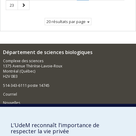
précédente
Page
Page
Page
23
courante.
suivante
20 résultats par page
Département de sciences biologiques
Complexe des sciences
1375 Avenue Thérèse-Lavoie-Roux
Montréal (Québec)
H2V 0B3
514-343-6111 poste 14745
Courriel
Nouvelles
Activités
Comment soutenir le Département?
L’UdeM reconnaît l’importance de
respecter la vie privée
BESOIN D'AIDE?