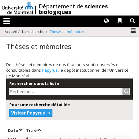
Passer
/
Département de
sciences
au
biologiques
contenu
Langues
Liens 
R
Menu
N
Accueil
La recherche
Thèses et mémoires
Thèses et mémoires
Des thèses et mémoires de nos étudiants sont conservés et
consultables dans
Papyrus
, le dépôt institutionnel de l'Université
de Montréal.
Rechercher dans la liste
Recher
Pour une recherche détaillée
Visiter Papyrus
Trier par date en ordre croissant
Trier par titre en ordre croissant
Date
Titre