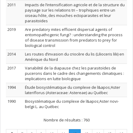
2011
Impacts de l’intensification agricole et de la structure du
paysage sur les relations tri – trophiques entre un
oiseau hôte, des mouches ectoparasites et leur
parasitoïdes
2019
Are predatory mites efficient dispersal agents of
entomopathogenic fungi? : understanding the process
of disease transmission from predators to prey for
biological control
2014
Les routes d’invasion du criocère du lis (Lilioceris lilii) en
Amérique du Nord
2017
Variabilité de la diapause chez les parasitoïdes de
pucerons dans le cadre des changements climatiques :
implications en lutte biologique
1994
Étude biosystématique du complexe de l&apos;Aster
lateriflorus (Asteraceae: Astereae) au Québec
1990
Biosystématique du complexe de l&apos;Aster novi-
belgii L. au Québec
Nombre de résultats :
760