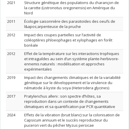
2021
Structure génétique des populations du charançon de
la carotte (Listronotus oregonensis) en Amérique du
Nord
2011
Écologie saisonnière des parasitoïdes des oeufs de
l&apos;arpenteuse de la pruche
2012
Impact des coupes partielles sur l’activité de
coléoptères phloeophages et xylophages en forêt
boréale
2012
Effet de la température sur les interactions trophiques
et intraguildes au sein d’un système plante-herbivore-
ennemis naturels : modélisation et approches
expérimentales
2019
Impact des changements climatiques et de la variabilité
génétique sur le développement et la virulence du
nématode à kyste du soya (Heterodera glycines)
2017
Pratylenchus alleni : son spectre d’hôtes, sa
reproduction dans un contexte de changements
climatiques et sa quantification par PCR quantitative
2024
Effets de la vibration (bruit blanc) sur la colonisation de
Capsicum annuum et le succès reproducteur du
puceron vert du pêcher Myzus persicae