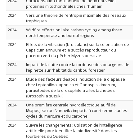
2024
Caractérisation fonctionnelle de deux nouvelles
protéines mitochondriales chez l’humain
2024
Vers une théorie de l’entropie maximale des réseaux
trophiques
2024
Wildfire effects on lake carbon cycling among three
north temperate and boreal regions
2024
Effets de la vibration (bruit blanc) sur la colonisation de
Capsicum annuum et le succès reproducteur du
puceron vert du pêcher Myzus persicae
2024
Impact de la lutte contre la tordeuse des bourgeons de
l’épinette sur l’habitat du caribou forestier
2024
Étude des facteurs d&apos;induction de la diapause
chez Leptopilina japonica et Ganaspis kimorum,
parasitoïdes de la drosophile à ailes tachetées
(Drosophila suzukii)
2024
Une première centrale hydroélectrique au fil de
l&apos;eau au Nunavik : impacts à court terme sur les
cycles du mercure et du carbone
2024
Suivre les changements : utilisation de l’intelligence
artificielle pour identifier la biodiversité dans les
tourbières du Québec