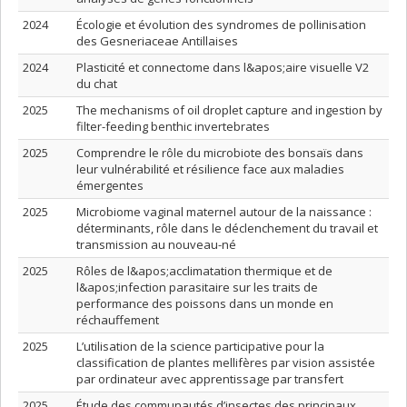
2024
Écologie et évolution des syndromes de pollinisation
des Gesneriaceae Antillaises
2024
Plasticité et connectome dans l&apos;aire visuelle V2
du chat
2025
The mechanisms of oil droplet capture and ingestion by
filter-feeding benthic invertebrates
2025
Comprendre le rôle du microbiote des bonsaïs dans
leur vulnérabilité et résilience face aux maladies
émergentes
2025
Microbiome vaginal maternel autour de la naissance :
déterminants, rôle dans le déclenchement du travail et
transmission au nouveau-né
2025
Rôles de l&apos;acclimatation thermique et de
l&apos;infection parasitaire sur les traits de
performance des poissons dans un monde en
réchauffement
2025
L’utilisation de la science participative pour la
classification de plantes mellifères par vision assistée
par ordinateur avec apprentissage par transfert
2025
Étude des communautés d’insectes des principaux