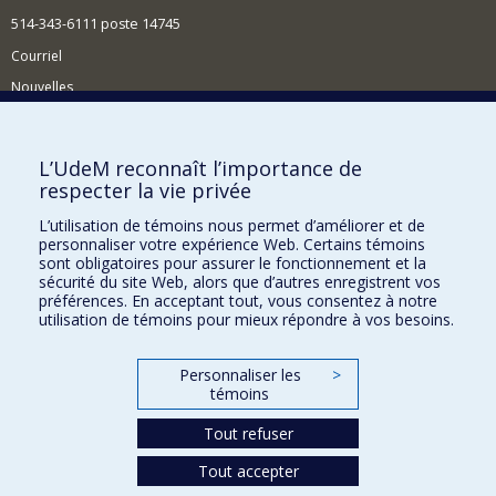
514-343-6111 poste 14745
Courriel
Nouvelles
Activités
Comment soutenir le Département?
L’UdeM reconnaît l’importance de
respecter la vie privée
BESOIN D'AIDE?
L’utilisation de témoins nous permet d’améliorer et de
Plan du site
personnaliser votre expérience Web. Certains témoins
Signaler une erreur
sont obligatoires pour assurer le fonctionnement et la
sécurité du site Web, alors que d’autres enregistrent vos
Accessibilité
préférences. En acceptant tout, vous consentez à notre
utilisation de témoins pour mieux répondre à vos besoins.
FACULTÉ DES ARTS ET DES SCIENCES
Nos départements et écoles
Personnaliser les
>
témoins
Nos centres d'études
Tout refuser
Nos programmes et cours
Tout accepter