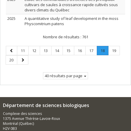
cultivars de saules à croissance rapide cultivés sous
divers climats du Québec
2025
A quantitative study of leaf development in the moss
Physcomitrium patens
Nombre de résultats :
761
Page
Page
Page
Page
Page
Page
Page
Page
Page
.
Page
11
12
13
14
15
16
17
18
19
précédente
Page
Page
Page
20
courante.
suivante
40 résultats par page
Département de sciences biologiques
Complexe des sciences
1375 Avenue Thérèse-Lavoie-Roux
Montréal (Québec)
H2V 0B3