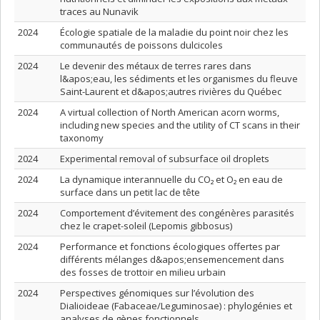
traces au Nunavik
2024
Écologie spatiale de la maladie du point noir chez les
communautés de poissons dulcicoles
2024
Le devenir des métaux de terres rares dans
l&apos;eau, les sédiments et les organismes du fleuve
Saint-Laurent et d&apos;autres rivières du Québec
2024
A virtual collection of North American acorn worms,
including new species and the utility of CT scans in their
taxonomy
2024
Experimental removal of subsurface oil droplets
2024
La dynamique interannuelle du CO₂ et O₂ en eau de
surface dans un petit lac de tête
2024
Comportement d’évitement des congénères parasités
chez le crapet-soleil (Lepomis gibbosus)
2024
Performance et fonctions écologiques offertes par
différents mélanges d&apos;ensemencement dans
des fosses de trottoir en milieu urbain
2024
Perspectives génomiques sur l’évolution des
Dialioideae (Fabaceae/Leguminosae) : phylogénies et
analyses de gènes fonctionnels