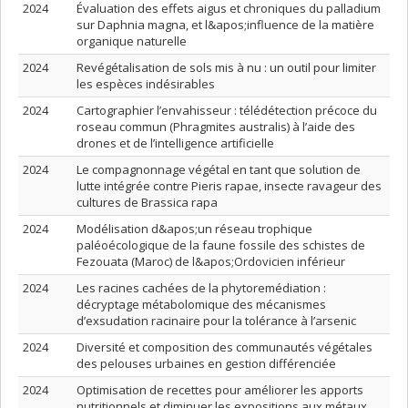
2024
Évaluation des effets aigus et chroniques du palladium
sur Daphnia magna, et l&apos;influence de la matière
organique naturelle
2024
Revégétalisation de sols mis à nu : un outil pour limiter
les espèces indésirables
2024
Cartographier l’envahisseur : télédétection précoce du
roseau commun (Phragmites australis) à l’aide des
drones et de l’intelligence artificielle
2024
Le compagnonnage végétal en tant que solution de
lutte intégrée contre Pieris rapae, insecte ravageur des
cultures de Brassica rapa
2024
Modélisation d&apos;un réseau trophique
paléoécologique de la faune fossile des schistes de
Fezouata (Maroc) de l&apos;Ordovicien inférieur
2024
Les racines cachées de la phytoremédiation :
décryptage métabolomique des mécanismes
d’exsudation racinaire pour la tolérance à l’arsenic
2024
Diversité et composition des communautés végétales
des pelouses urbaines en gestion différenciée
2024
Optimisation de recettes pour améliorer les apports
nutritionnels et diminuer les expositions aux métaux