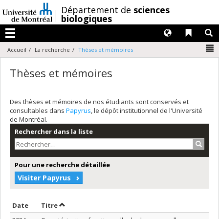
Passer
/
Département de
sciences
au
biologiques
contenu
Langues
Liens 
R
Menu
N
Accueil
La recherche
Thèses et mémoires
Thèses et mémoires
Des thèses et mémoires de nos étudiants sont conservés et
consultables dans
Papyrus
, le dépôt institutionnel de l'Université
de Montréal.
Rechercher dans la liste
Recher
Pour une recherche détaillée
Visiter Papyrus
Trier par date en ordre décroissant
Trier par titre en ordre décroissant
Date
Titre