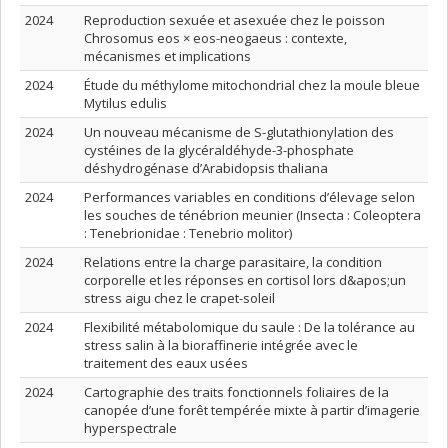
2024
Reproduction sexuée et asexuée chez le poisson
Chrosomus eos × eos-neogaeus : contexte,
mécanismes et implications
2024
Étude du méthylome mitochondrial chez la moule bleue
Mytilus edulis
2024
Un nouveau mécanisme de S-glutathionylation des
cystéines de la glycéraldéhyde-3-phosphate
déshydrogénase d’Arabidopsis thaliana
2024
Performances variables en conditions d’élevage selon
les souches de ténébrion meunier (Insecta : Coleoptera
: Tenebrionidae : Tenebrio molitor)
2024
Relations entre la charge parasitaire, la condition
corporelle et les réponses en cortisol lors d&apos;un
stress aigu chez le crapet-soleil
2024
Flexibilité métabolomique du saule : De la tolérance au
stress salin à la bioraffinerie intégrée avec le
traitement des eaux usées
2024
Cartographie des traits fonctionnels foliaires de la
canopée d’une forêt tempérée mixte à partir d’imagerie
hyperspectrale