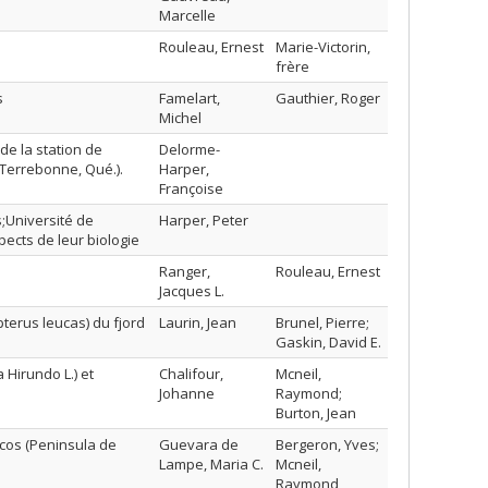
Marcelle
Rouleau, Ernest
Marie-Victorin,
frère
s
Famelart,
Gauthier, Roger
Michel
de la station de
Delorme-
 Terrebonne, Qué.).
Harper,
Françoise
;Université de
Harper, Peter
pects de leur biologie
Ranger,
Rouleau, Ernest
Jacques L.
pterus leucas) du fjord
Laurin, Jean
Brunel, Pierre;
Gaskin, David E.
Hirundo L.) et
Chalifour,
Mcneil,
Johanne
Raymond;
Burton, Jean
cos (Peninsula de
Guevara de
Bergeron, Yves;
Lampe, Maria C.
Mcneil,
Raymond