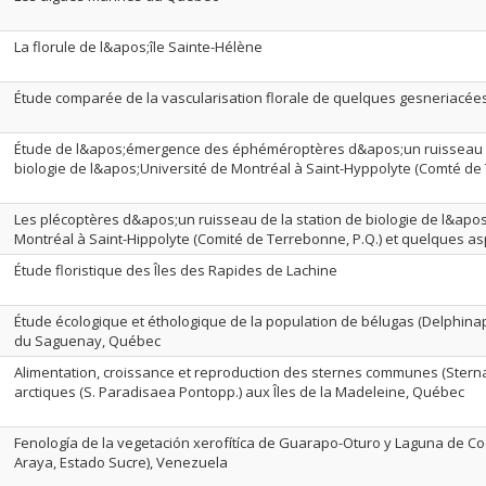
La florule de l&apos;île Sainte-Hélène
Étude comparée de la vascularisation florale de quelques gesneriacée
Étude de l&apos;émergence des éphéméroptères d&apos;un ruisseau 
biologie de l&apos;Université de Montréal à Saint-Hyppolyte (Comté de
Les plécoptères d&apos;un ruisseau de la station de biologie de l&apos
Montréal à Saint-Hippolyte (Comité de Terrebonne, P.Q.) et quelques as
Étude floristique des Îles des Rapides de Lachine
Étude écologique et éthologique de la population de bélugas (Delphina
du Saguenay, Québec
Alimentation, croissance et reproduction des sternes communes (Sterna 
arctiques (S. Paradisaea Pontopp.) aux Îles de la Madeleine, Québec
Fenología de la vegetación xerofítíca de Guarapo-Oturo y Laguna de Co
Araya, Estado Sucre), Venezuela