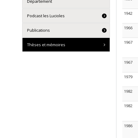
Département
1942
Podcast les Lucioles
1966
Publications
1967
Thèses et mémoires
1967
1979
1982
1982
1986