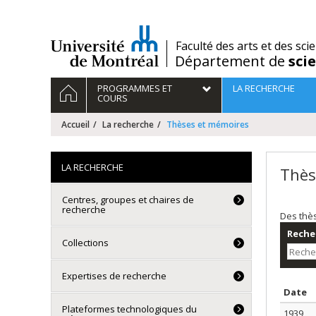
Passer
au
contenu
/
Faculté des arts et des sci
Département de
sci
Navigation
ACCUEIL
PROGRAMMES ET
LA RECHERCHE
principale
COURS
Accueil
La recherche
Thèses et mémoires
LA RECHERCHE
Thès
Centres, groupes et chaires de
recherche
Des thè
Recher
Collections
Expertises de recherche
T
Date
Plateformes technologiques du
1939