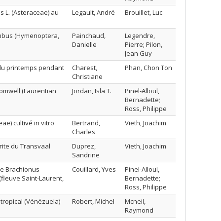
s L. (Asteraceae) au
Legault, André
Brouillet, Luc
Bombus (Hymenoptera,
Painchaud,
Legendre,
Danielle
Pierre; Pilon,
Jean Guy
 du printemps pendant
Charest,
Phan, Chon Ton
Christiane
romwell (Laurentian
Jordan, Isla T.
Pinel-Alloul,
Bernadette;
Ross, Philippe
e) cultivé in vitro
Bertrand,
Vieth, Joachim
Charles
rite du Transvaal
Duprez,
Vieth, Joachim
Sandrine
 de Brachionus
Couillard, Yves
Pinel-Alloul,
(fleuve Saint-Laurent,
Bernadette;
Ross, Philippe
tropical (Vénézuela)
Robert, Michel
Mcneil,
Raymond