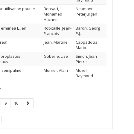
Raymond
 utilisation pour le
Bensaci,
Neumann,
Mohamed
Peterjürgen
Hachemi
 erminea L., en
Robitaille, Jean-
Baron, Georg
François
P.J.
rea)
Jean, Martine
Cappadocia,
Mario
hloroplastes
Gobeille, Lise
Simon, Jean
eauv.
Pierre
er semipalmé
Morrier, Alain
Mcneil,
Raymond
1
ge
Page
Page
Page
9
10
suivante