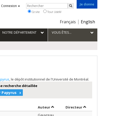
Je donne
Rechercher
Connexion
Rechercher
Ce site
Tout UdeM
Choix
Français
English
de
la
NOTRE DÉPARTEMENT
VOUS ÊTES...
langue
pyrus
, le dépôt institutionnel de l'Université de Montréal.
e recherche détaillée
r Papyrus
Trier par auteur en ordre décroissan
par contributeur e
Auteur
Directeur
Gauvreau,