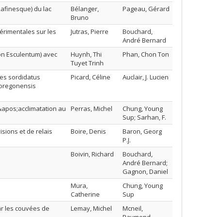
Rafinesque) du lac
Bélanger,
Pageau, Gérard
Bruno
érimentales sur les
Jutras, Pierre
Bouchard,
André Bernard
on Esculentum) avec
Huynh, Thi
Phan, Chon Ton
Tuyet Trinh
es sordidatus
Picard, Céline
Auclair, J. Lucien
 oregonensis
&apos;acclimatation au
Perras, Michel
Chung, Young
Sup; Sarhan, F.
sions et de relais
Boire, Denis
Baron, Georg
P.J.
Boivin, Richard
Bouchard,
André Bernard;
Gagnon, Daniel
Mura,
Chung, Young
Catherine
Sup
ar les couvées de
Lemay, Michel
Mcneil,