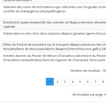
canards barboteurs
Sélection des races de trichoderma spp. tolérantes aux fongicides et leur
contrôle de champignons phytopathogènes
Distribution spatio-temporelle des activités de l&apos;Hermine, Mustela
captivité
Tubérisation in vitro chez deux espèces d&apos;ignames (genre Diosco
Effets du froid et de la lumière sur le transport d&apos;électrons des c
mésophylliens de deux populations d&apos;Echinochloa crus-galli (L.) B
Activités diurnes du Pluvier de Wilson (Charadrius wilsonia) et du Pluvi
(Charadrius semipalmatus) dans les lagunes de Chacopata, Venezuela
Nombre de résultats :
76
Page
.
Page
Page
Page
Page
Page
Page
Pa
1
2
3
4
5
6
7
8
Page
courante.
40 résultats par page