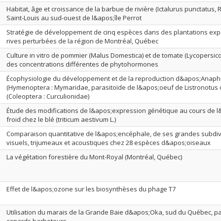
Habitat, âge et croissance de la barbue de rivière (Ictalurus punctatus, 
Saint-Louis au sud-ouest de l&apos;île Perrot
Stratégie de développement de cinq espèces dans des plantations exp
rives perturbées de la région de Montréal, Québec
Culture in vitro de pommier (Malus Domestica) et de tomate (Lycopersic
des concentrations différentes de phytohormones
Écophysiologie du développement et de la reproduction d&apos;Anaph
(Hymenoptera : Mymaridae, parasitoïde de l&apos;oeuf de Listronotus
(Coleoptera : Curculionidae)
Étude des modifications de l&apos;expression génétique au cours de l
froid chez le blé (triticum aestivum L.)
Comparaison quantitative de l&apos;encéphale, de ses grandes subdivi
visuels, trijumeaux et acoustiques chez 28 espèces d&apos;oiseaux
La végétation forestière du Mont-Royal (Montréal, Québec)
Effet de l&apos;ozone sur les biosynthèses du phage T7
Utilisation du marais de la Grande Baie d&apos;Oka, sud du Québec, p