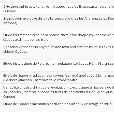
Cytogéographie et taxonomie infraspécifique de l&apos;aster cordifoliu
Québec
Signification évolutive de la taille corporelle chez les Andrena et les 
apoidea)
Etudes du métabolisme de la proline chez le blé d&apos;hiver et le blé
l&apos;acclimatation au froid
Seasonal variations in phytoplankton taxa and size structure in Lake C
shield), Québec
Étude histologique de Pelargonium peltatum (L.) l&apos;Hérit. (Geraniacea
Effets de l&apos;irradiation aux rayons [gamma] appliquée à la margue
(Gerbera jamesonii, asteraceae) cultivée in vitro
Variabilité physico-chimique et évaluation toxicologique à l&apos;aide
calyciflorus (Rotifera), d&apos;élutriats de sédiments du lac Saint-Louis 
Québec)
Etude de l&apos;alimentation nocturne des oiseaux de rivage en milieu 