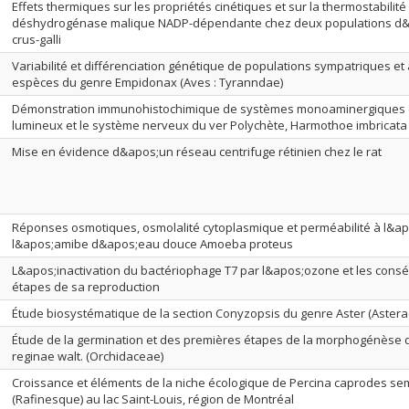
Effets thermiques sur les propriétés cinétiques et sur la thermostabilité
déshydrogénase malique NADP-dépendante chez deux populations d&
crus-galli
Variabilité et différenciation génétique de populations sympatriques et
espèces du genre Empidonax (Aves : Tyranndae)
Démonstration immunohistochimique de systèmes monoaminergiques d
lumineux et le système nerveux du ver Polychète, Harmothoe imbricata
Mise en évidence d&apos;un réseau centrifuge rétinien chez le rat
Réponses osmotiques, osmolalité cytoplasmique et perméabilité à l&a
l&apos;amibe d&apos;eau douce Amoeba proteus
L&apos;inactivation du bactériophage T7 par l&apos;ozone et les cons
étapes de sa reproduction
Étude biosystématique de la section Conyzopsis du genre Aster (Aster
Étude de la germination et des premières étapes de la morphogénèse
reginae walt. (Orchidaceae)
Croissance et éléments de la niche écologique de Percina caprodes se
(Rafinesque) au lac Saint-Louis, région de Montréal