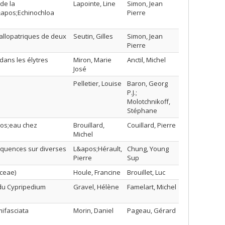
 de la
Lapointe, Line
Simon, Jean
apos;Echinochloa
Pierre
 allopatriques de deux
Seutin, Gilles
Simon, Jean
Pierre
ans les élytres
Miron, Marie
Anctil, Michel
José
Pelletier, Louise
Baron, Georg
P.J.;
Molotchnikoff,
Stéphane
pos;eau chez
Brouillard,
Couillard, Pierre
Michel
équences sur diverses
L&apos;Hérault,
Chung, Young
Pierre
Sup
aceae)
Houle, Francine
Brouillet, Luc
 du Cypripedium
Gravel, Hélène
Famelart, Michel
mifasciata
Morin, Daniel
Pageau, Gérard