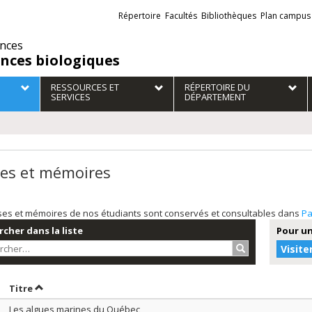
Liens
Répertoire
Facultés
Bibliothèques
Plan campus
externes
ences
ences biologiques
RESSOURCES ET
RÉPERTOIRE DU
SERVICES
DÉPARTEMENT
es et mémoires
ses et mémoires de nos étudiants sont conservés et consultables dans
Pa
cher dans la liste
Pour un
Rechercher…
Visite
rier par date en ordre décroissant
Trier par titre en ordre décroissant
Titre
Les algues marines du Québec