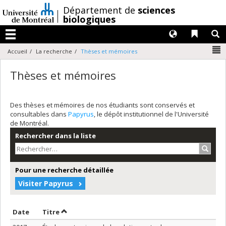
Passer
/
Département de
sciences
au
biologiques
contenu
Langues
Liens 
R
Menu
N
Accueil
La recherche
Thèses et mémoires
Thèses et mémoires
Des thèses et mémoires de nos étudiants sont conservés et
consultables dans
Papyrus
, le dépôt institutionnel de l'Université
de Montréal.
Rechercher dans la liste
Recher
Pour une recherche détaillée
Visiter Papyrus
Trier par date en ordre croissant
Trier par titre en ordre croissant
Date
Titre