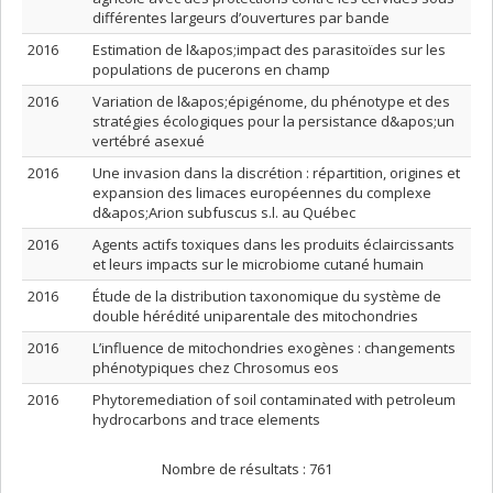
différentes largeurs d’ouvertures par bande
2016
Estimation de l&apos;impact des parasitoïdes sur les
populations de pucerons en champ
2016
Variation de l&apos;épigénome, du phénotype et des
stratégies écologiques pour la persistance d&apos;un
vertébré asexué
2016
Une invasion dans la discrétion : répartition, origines et
expansion des limaces européennes du complexe
d&apos;Arion subfuscus s.l. au Québec
2016
Agents actifs toxiques dans les produits éclaircissants
et leurs impacts sur le microbiome cutané humain
2016
Étude de la distribution taxonomique du système de
double hérédité uniparentale des mitochondries
2016
L’influence de mitochondries exogènes : changements
phénotypiques chez Chrosomus eos
2016
Phytoremediation of soil contaminated with petroleum
hydrocarbons and trace elements
Nombre de résultats :
761