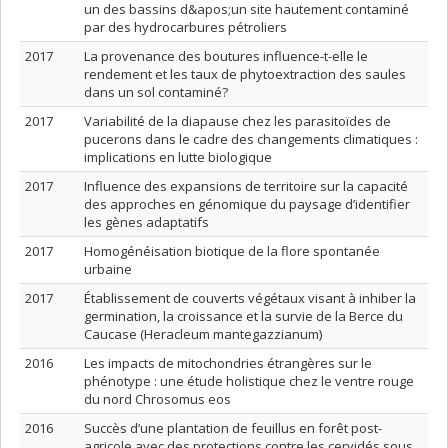
un des bassins d&apos;un site hautement contaminé
par des hydrocarbures pétroliers
2017
La provenance des boutures influence-t-elle le
rendement et les taux de phytoextraction des saules
dans un sol contaminé?
2017
Variabilité de la diapause chez les parasitoïdes de
pucerons dans le cadre des changements climatiques :
implications en lutte biologique
2017
Influence des expansions de territoire sur la capacité
des approches en génomique du paysage d’identifier
les gènes adaptatifs
2017
Homogénéisation biotique de la flore spontanée
urbaine
2017
Établissement de couverts végétaux visant à inhiber la
germination, la croissance et la survie de la Berce du
Caucase (Heracleum mantegazzianum)
2016
Les impacts de mitochondries étrangères sur le
phénotype : une étude holistique chez le ventre rouge
du nord Chrosomus eos
2016
Succès d’une plantation de feuillus en forêt post-
agricole avec des protections contre les cervidés sous