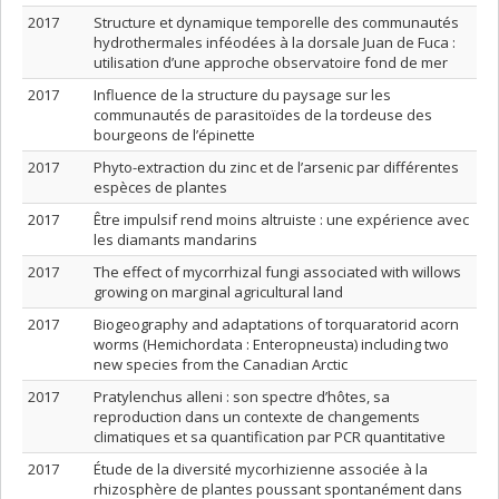
2017
Structure et dynamique temporelle des communautés
hydrothermales inféodées à la dorsale Juan de Fuca :
utilisation d’une approche observatoire fond de mer
2017
Influence de la structure du paysage sur les
communautés de parasitoïdes de la tordeuse des
bourgeons de l’épinette
2017
Phyto-extraction du zinc et de l’arsenic par différentes
espèces de plantes
2017
Être impulsif rend moins altruiste : une expérience avec
les diamants mandarins
2017
The effect of mycorrhizal fungi associated with willows
growing on marginal agricultural land
2017
Biogeography and adaptations of torquaratorid acorn
worms (Hemichordata : Enteropneusta) including two
new species from the Canadian Arctic
2017
Pratylenchus alleni : son spectre d’hôtes, sa
reproduction dans un contexte de changements
climatiques et sa quantification par PCR quantitative
2017
Étude de la diversité mycorhizienne associée à la
rhizosphère de plantes poussant spontanément dans