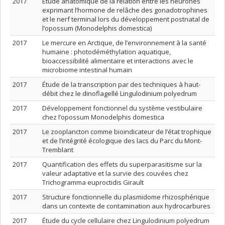
2017
Étude anatomique de la relation entre les neurones
exprimant l’hormone de relâche des gonadotrophines
et le nerf terminal lors du développement postnatal de
l’opossum (Monodelphis domestica)
2017
Le mercure en Arctique, de l’environnement à la santé
humaine : photodéméthylation aquatique,
bioaccessibilité alimentaire et interactions avec le
microbiome intestinal humain
2017
Étude de la transcription par des techniques à haut-
débit chez le dinoflagellé Lingulodinium polyedrum
2017
Développement fonctionnel du système vestibulaire
chez l’opossum Monodelphis domestica
2017
Le zooplancton comme bioindicateur de l’état trophique
et de l’intégrité écologique des lacs du Parc du Mont-
Tremblant
2017
Quantification des effets du superparasitisme sur la
valeur adaptative et la survie des couvées chez
Trichogramma euproctidis Girault
2017
Structure fonctionnelle du plasmidome rhizosphérique
dans un contexte de contamination aux hydrocarbures
2017
Étude du cycle cellulaire chez Lingulodinium polyedrum