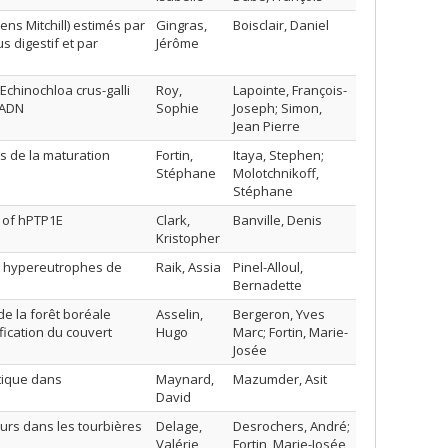
s Mitchill) estimés par
Gingras,
Boisclair, Daniel
 digestif et par
Jérôme
chinochloa crus-galli
Roy,
Lapointe, François-
;ADN
Sophie
Joseph; Simon,
Jean Pierre
s de la maturation
Fortin,
Itaya, Stephen;
Stéphane
Molotchnikoff,
Stéphane
y of hPTP1E
Clark,
Banville, Denis
Kristopher
s hypereutrophes de
Raik, Assia
Pinel-Alloul,
Bernadette
de la forêt boréale
Asselin,
Bergeron, Yves
fication du couvert
Hugo
Marc; Fortin, Marie-
Josée
ntique dans
Maynard,
Mazumder, Asit
David
urs dans les tourbières
Delage,
Desrochers, André;
Valérie
Fortin, Marie-Josée