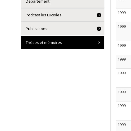
Département
1999
Podcast les Lucioles
1999
Publications
Thèses et mémoires
1999
1999
1999
1999
1999
1999