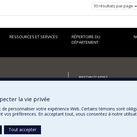
courant
30 résultats par page
RESSOURCES ET SERVICES
RÉPERTOIRE DU
N
DÉPARTEMENT
BESOIN D'AIDE?
Plan du site
utenir le Département?
Signaler une erreur
ecter la vie privée
Accessibilité
t de personnaliser votre expérience Web. Certains témoins sont oblig
ent vos préférences. En acceptant tout, vous consentez à notre utili
Tout accepter