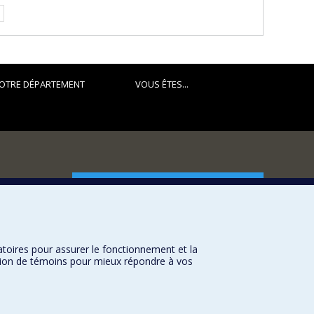
e.
OTRE DÉPARTEMENT
VOUS ÊTES...
FACULTÉ DES ARTS ET DES SCIENCES
Nos départements et écoles
Nos centres d'études
atoires pour assurer le fonctionnement et la
Nos programmes et cours
sation de témoins pour mieux répondre à vos