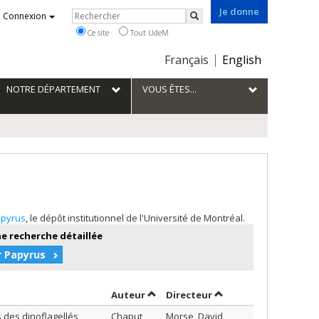
Je donne
Rechercher
Connexion
Rechercher
Ce site
Tout UdeM
Choix
Français
English
de
la
NOTRE DÉPARTEMENT
VOUS ÊTES...
langue
pyrus
, le dépôt institutionnel de l'Université de Montréal.
e recherche détaillée
r Papyrus
Trier par auteur en ordre croissant
par contributeur en o
Auteur
Directeur
 des dinoflagellés
Chaput,
Morse, David