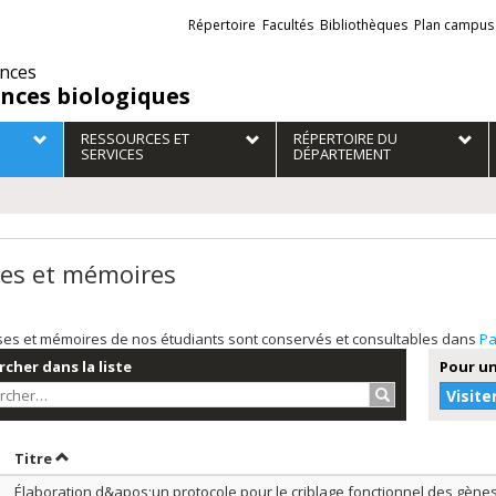
Liens
Répertoire
Facultés
Bibliothèques
Plan campus
externes
ences
ences biologiques
RESSOURCES ET
RÉPERTOIRE DU
SERVICES
DÉPARTEMENT
es et mémoires
ses et mémoires de nos étudiants sont conservés et consultables dans
Pa
cher dans la liste
Pour un
Rechercher…
Visite
rier par date en ordre croissant
Trier par titre en ordre croissant
Titre
Élaboration d&apos;un protocole pour le criblage fonctionnel des gènes