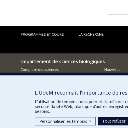
PROGRAMMES ET COURS
LA RECHERCHE
Département de sciences biologiques
Complexe des sciences
Nouvelles
1375 Avenue Thérèse-Lavoie-Roux
Activités
Montréal (Québec)
H2V 0B3
Comment so
L’UdeM reconnaît l’importance de resp
514-343-6111 poste 14745
Courriel
L’utilisation de témoins nous permet d’améliorer e
sécurité du site Web, alors que d’autres enregistr
besoins.
Tout refuser
Personnaliser les témoins
>