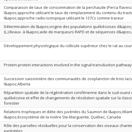
Comparaison de taux de consommation de la perchaude (Perca flavescen
l&apos;approche utilisant le taux de remplacement du contenu du tractus
l&apos;approche radio-isotopique utilisant le 137Cs comme traceur
Détermination de l&apos;origine des populations québécoises d&apos;E
(L.) Beauv. à l&apos;aide de marqueurs RAPD et de séquences d&apos
Développement physiologique du collicule supérieur chez le rat au cour
Protein-protein interactions involved in the signal transduction pathwa
Succession saisonnière des communautés de zooplancton de trois lac
l&apos;Alberta
Répartition spatiale de la régénération coniférienne dans le sud-ouest 
québécoise et effet de changements de résolution spatiale sur la classi
forestier
Relations trophiques et diète des juvéniles du Saumon de l&apos;Atla
l&apos;écosystème de la rivière Ste-Marguerite, Québec, Canada
Rôle des parcelles résiduelles pour la conservation des oiseaux chante
exploitées