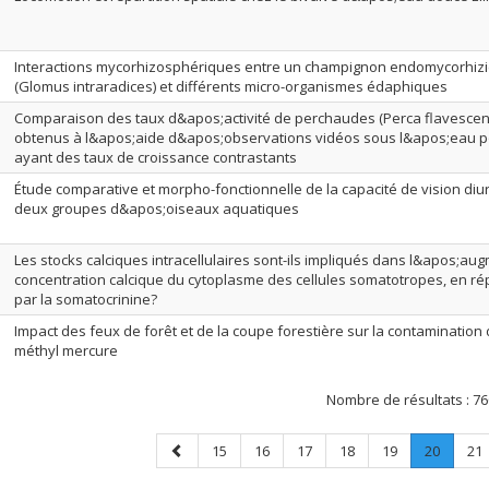
Interactions mycorhizosphériques entre un champignon endomycorhizi
(Glomus intraradices) et différents micro-organismes édaphiques
Comparaison des taux d&apos;activité de perchaudes (Perca flavescens 
obtenus à l&apos;aide d&apos;observations vidéos sous l&apos;eau p
ayant des taux de croissance contrastants
Étude comparative et morpho-fonctionnelle de la capacité de vision diu
deux groupes d&apos;oiseaux aquatiques
Les stocks calciques intracellulaires sont-ils impliqués dans l&apos;au
concentration calcique du cytoplasme des cellules somatotropes, en ré
par la somatocrinine?
Impact des feux de forêt et de la coupe forestière sur la contaminatio
méthyl mercure
Nombre de résultats :
76
Page
Page
Page
Page
Page
Page
Page
.
Pa
15
16
17
18
19
20
21
précédente
Page