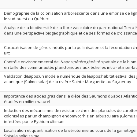
Démographie de la colonisation arborescente dans une emprise de lign
le sud-ouest du Québec
Analyse de la biodiversité de la flore vasculaire du parc national Terra
dans une perspective biogéographique et de ses formes de croissance
Caractérisation de gènes induits par la pollinisation et la fécondatio
Bitt
Contrôle environnemental de l&apos;hétérogénéité spatiale de la biom
en taille des communautés planctoniques aux échelles intra- et inter-la
Validation d&apos;un modèle numérique de l&apos;habitat estival des
atlantique (Salmo salar) de la rivière Sainte-Marguerite au Saguenay
Importance des acides gras dans la diète des Saumons d&apos;Atlantiq
étudiés en milieu naturel
Induction des mécanismes de résistance chez des plantules de carottes
colonisées par un champignon endomycorhizien arbusculaire (Glomus in
infectées par le Pythium ultimum
Localisation et quantification de la sérotonine au cours de la gamétogé
Spisula solidissima