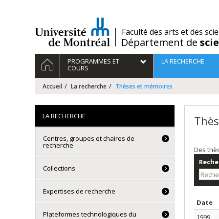
Passer
au
contenu
/
Faculté des arts et des sci
Département de
sci
Navigation
ACCUEIL
PROGRAMMES ET
LA RECHERCHE
principale
COURS
Accueil
La recherche
Thèses et mémoires
LA RECHERCHE
Thès
Centres, groupes et chaires de
recherche
Des thè
Recher
Collections
Expertises de recherche
T
Date
Plateformes technologiques du
1999