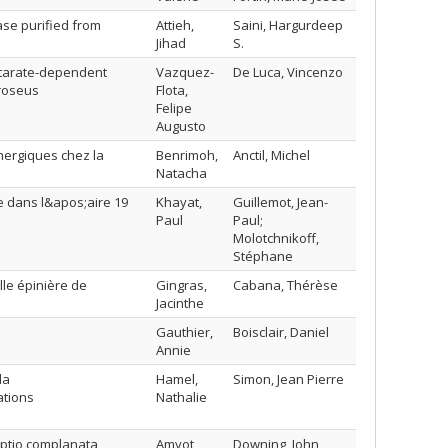
ase purified from
Attieh,
Saini, Hargurdeep
Jihad
S.
utarate-dependent
Vazquez-
De Luca, Vincenzo
 roseus
Flota,
Felipe
Augusto
nergiques chez la
Benrimoh,
Anctil, Michel
Natacha
e dans l&apos;aire 19
Khayat,
Guillemot, Jean-
Paul
Paul;
Molotchnikoff,
Stéphane
le épinière de
Gingras,
Cabana, Thérèse
Jacinthe
Gauthier,
Boisclair, Daniel
Annie
la
Hamel,
Simon, Jean Pierre
ations
Nathalie
iptio complanata
Amyot,
Downing, John