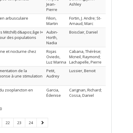
Jean-
Ashley
Pierre
en arbusculaire
Filion,
Fortin, J. Andre; St-
Martin
Arnaud, Marc
Mitchill) d&apos;âge I+
Aubin-
Boisclair, Daniel
our des populations
Horth,
Nadia
rne et nocturne chez
Rojas
Cabana, Thérèse;
Oviedo,
Mcneil, Raymond;
Luz Marina
Lachapelle, Pierre
gmentation de la
Petit,
Lussier, Benoit
ponse à une stimulation
Audrey
n du zooplancton en
Garcia,
Carignan, Richard;
Édenise
Cossa, Daniel
0
ge
Page
Page
Page
Page
22
23
24
suivante