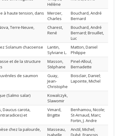
Hélène
e à haute tension, dans
Mercier,
Bouchard, André
Charles
Bernard
-Nova, Terre-Neuve,
Charest,
Bouchard, André
René
Bernard; Brouillet,
Luc
n chez Solanum chacoense
Lantin,
Matton, Daniel
Sylviane L.
Philippe
asse et de la structure
Masson,
Pinel-Alloul,
cs
Stéphane
Bernadette
 juvéniles de saumon
Guay,
Boisclair, Daniel;
Jean-
Lapointe, Michel
Christophe
ue (Salmo salar)
Kowalczyk,
Slawomir
, Daucus carota,
Vimard,
Benhamou, Nicole;
traradices) et
Brigitte
St-Arnaud, Marc;
Fortin, J. Andre
nèse chez la palourde,
Masseau,
Anctil, Michel;
Isabelle
Dubé, François