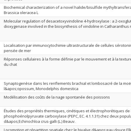
Biochemical characterization of a novel halide/bisulfide mythyltransfer
Brassica oleracea L
Molecular regulation of desacetoxyvindoline 4-hydroxylase : a 2-oxogl
dioxygenase involved in the biosynthesis of vindoline in Catharanthus
Localisation par immunocytochimie ultrastructurale de cellules sérotoni
pensée de mer
Réponses cellulaires à la forme définie par le mouvement et à la textur
du chat
Synaptogenèse dans les renflements brachial et lombosacré de la moël
l&apos;opossum, Monodelphis domestica
Modélisation des coûts de la nage spontanée des poissons
Études des propriétés thermiques, cinétiques et électrophorétiques de 
phosphoénolpyruvate carboxylase (PEPC, EC. 4.1.1.31) chez deux popul
d&apos;Echinochloa crus-galli (L.) Beauv.
Locomotion et répartition spatiale chez le bivalve d&apos;eau douce Ell