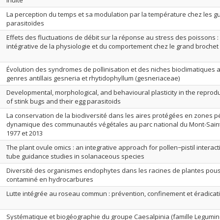
inuite
La perception du temps et sa modulation par la température chez les 
parasitoïdes
Effets des fluctuations de débit sur la réponse au stress des poissons :
intégrative de la physiologie et du comportement chez le grand brochet (
Évolution des syndromes de pollinisation et des niches bioclimatiques 
genres antillais gesneria et rhytidophyllum (gesneriaceae)
Developmental, morphological, and behavioural plasticity in the reprodu
of stink bugs and their egg parasitoids
La conservation de la biodiversité dans les aires protégées en zones pé
dynamique des communautés végétales au parc national du Mont-Sain
1977 et 2013
The plant ovule omics : an integrative approach for pollen−pistil interac
tube guidance studies in solanaceous species
Diversité des organismes endophytes dans les racines de plantes pous
contaminé en hydrocarbures
Lutte intégrée au roseau commun : prévention, confinement et éradicat
Systématique et biogéographie du groupe Caesalpinia (famille Legumi