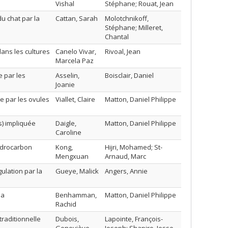
Vishal
Stéphane; Rouat, Jean
du chat par la
Cattan, Sarah
Molotchnikoff,
Stéphane; Milleret,
Chantal
ans les cultures
Canelo Vivar,
Rivoal, Jean
Marcela Paz
 par les
Asselin,
Boisclair, Daniel
Joanie
ue par les ovules
Viallet, Claire
Matton, Daniel Philippe
) impliquée
Daigle,
Matton, Daniel Philippe
Caroline
ydrocarbon
Kong,
Hijri, Mohamed; St-
Mengxuan
Arnaud, Marc
gulation par la
Gueye, Malick
Angers, Annie
na
Benhamman,
Matton, Daniel Philippe
Rachid
raditionnelle
Dubois,
Lapointe, François-