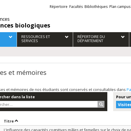
Liens
Répertoire
Facultés
Bibliothèques
Plan campus
externes
ences
ences biologiques
RESSOURCES ET
RÉPERTOIRE DU
SERVICES
DÉPARTEMENT
es et mémoires
ses et mémoires de nos étudiants sont conservés et consultables dans
Pa
cher dans la liste
Pour un
Rechercher…
Visite
rier par date en ordre croissant
Trier par titre en ordre croissant
Titre
L’influence des capacités cognitives mâles et femelles sur le choix de p