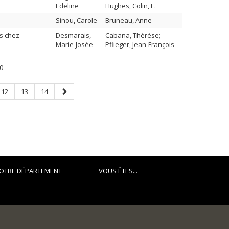
Edeline
Hughes, Colin, E.
Sinou, Carole
Bruneau, Anne
s chez
Desmarais,
Cabana, Thérèse;
Marie-Josée
Pflieger, Jean-François
0
Page
Page
Page
Page
12
13
14
suivante
OTRE DÉPARTEMENT
VOUS ÊTES...