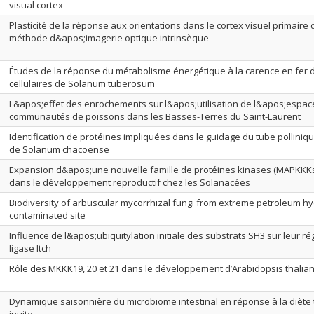
visual cortex
Plasticité de la réponse aux orientations dans le cortex visuel primaire 
méthode d&apos;imagerie optique intrinsèque
Études de la réponse du métabolisme énergétique à la carence en fer d
cellulaires de Solanum tuberosum
L&apos;effet des enrochements sur l&apos;utilisation de l&apos;espace
communautés de poissons dans les Basses-Terres du Saint-Laurent
Identification de protéines impliquées dans le guidage du tube polliniq
de Solanum chacoense
Expansion d&apos;une nouvelle famille de protéines kinases (MAPKKKs
dans le développement reproductif chez les Solanacées
Biodiversity of arbuscular mycorrhizal fungi from extreme petroleum h
contaminated site
Influence de l&apos;ubiquitylation initiale des substrats SH3 sur leur ré
ligase Itch
Rôle des MKKK19, 20 et 21 dans le développement d’Arabidopsis thalia
Dynamique saisonnière du microbiome intestinal en réponse à la diète t