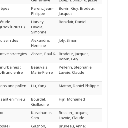
Geneviève
Joseph; Shapiro, Jesse
guêpes
Parent, Jean-
Boivin, Guy; Brodeur,
Philippe
Jacques
 étude
Harvey-
Boisclair, Daniel
Esox lucius L.)
Lavoie,
Simonne
au sein des
Alexandre,
Joly, Simon
Hermine
ctive strategies
Abram, Paul K.
Brodeur, Jacques;
Boivin, Guy
riurbaines :
Beauvais,
Pellerin, Stéphanie;
t-Bruno entre
Marie-Pierre
Lavoie, Claude
tions and pollen
Liu, Yang
Matton, Daniel Philippe
sant en milieu
Bourdel,
Hijri, Mohamed
Guillaume
ion
Karathanos,
Brisson, Jacques;
Sam
Lavoie, Claude
nosae)
Gagnon,
Bruneau, Anne;