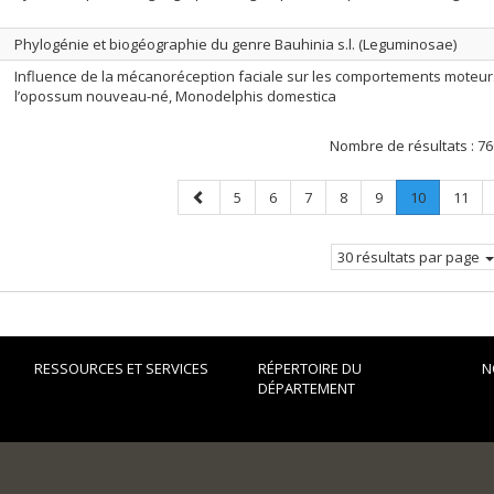
Phylogénie et biogéographie du genre Bauhinia s.l. (Leguminosae)
Influence de la mécanoréception faciale sur les comportements moteur
l’opossum nouveau-né, Monodelphis domestica
Nombre de résultats :
76
Page
Page
Page
Page
Page
Page
Page
.
Page
5
6
7
8
9
10
11
précédente
Page
courante.
30 résultats par page
RESSOURCES ET SERVICES
RÉPERTOIRE DU
N
DÉPARTEMENT