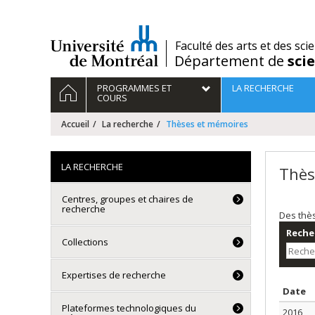
Passer
au
contenu
/
Faculté des arts et des sci
Département de
sci
Navigation
ACCUEIL
PROGRAMMES ET
LA RECHERCHE
principale
COURS
Accueil
La recherche
Thèses et mémoires
LA RECHERCHE
Thès
Centres, groupes et chaires de
recherche
Des thè
Recher
Collections
Expertises de recherche
T
Date
Plateformes technologiques du
2016