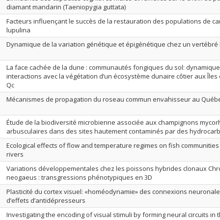
diamant mandarin (Taeniopygia guttata)
Facteurs influençant le succès de la restauration des populations de ca
lupulina
Dynamique de la variation génétique et épigénétique chez un vertébré
La face cachée de la dune : communautés fongiques du sol: dynamique,
interactions avec la végétation d’un écosystème dunaire côtier aux Îles
Qc
Mécanismes de propagation du roseau commun envahisseur au Québ
Étude de la biodiversité microbienne associée aux champignons mycor
arbusculaires dans des sites hautement contaminés par des hydrocarb
Ecological effects of flow and temperature regimes on fish communities
rivers
Variations développementales chez les poissons hybrides clonaux Ch
neogaeus : transgressions phénotypiques en 3D
Plasticité du cortex visuel: «homéodynamie» des connexions neuronal
d’effets d’antidépresseurs
Investigating the encoding of visual stimuli by forming neural circuits in 