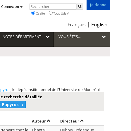
Je donne
Rechercher
Connexion
Rechercher
Ce site
Tout UdeM
Choix
Français
English
de
la
NOTRE DÉPARTEMENT
VOUS ÊTES...
langue
pyrus
, le dépôt institutionnel de l'Université de Montréal.
e recherche détaillée
r Papyrus
Trier par auteur en ordre croissant
par contributeur en ordre
Auteur
Directeur
artenaire chez le
Chantal,
Dubois, Frédérique