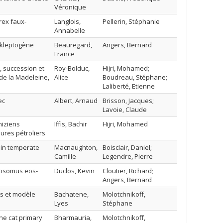
Véronique
rex faux-
Langlois,
Pellerin, Stéphanie
Annabelle
 kleptogène
Beauregard,
Angers, Bernard
France
 succession et
Roy-Bolduc,
Hijri, Mohamed;
 de la Madeleine,
Alice
Boudreau, Stéphane;
Laliberté, Etienne
ec
Albert, Arnaud
Brisson, Jacques;
Lavoie, Claude
hiziens
Iffis, Bachir
Hijri, Mohamed
ures pétroliers
 in temperate
Macnaughton,
Boisclair, Daniel;
Camille
Legendre, Pierre
rosomus eos-
Duclos, Kevin
Cloutier, Richard;
Angers, Bernard
es et modèle
Bachatene,
Molotchnikoff,
Lyes
Stéphane
the cat primary
Bharmauria,
Molotchnikoff,