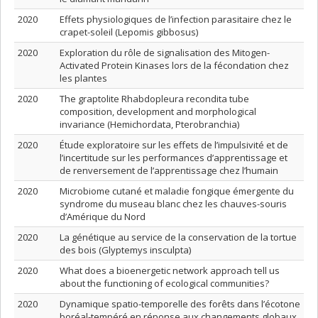
2020
Effets physiologiques de l’infection parasitaire chez le
crapet-soleil (Lepomis gibbosus)
2020
Exploration du rôle de signalisation des Mitogen-
Activated Protein Kinases lors de la fécondation chez
les plantes
2020
The graptolite Rhabdopleura recondita tube
composition, development and morphological
invariance (Hemichordata, Pterobranchia)
2020
Étude exploratoire sur les effets de l’impulsivité et de
l’incertitude sur les performances d’apprentissage et
de renversement de l’apprentissage chez l’humain
2020
Microbiome cutané et maladie fongique émergente du
syndrome du museau blanc chez les chauves-souris
d’Amérique du Nord
2020
La génétique au service de la conservation de la tortue
des bois (Glyptemys insculpta)
2020
What does a bioenergetic network approach tell us
about the functioning of ecological communities?
2020
Dynamique spatio-temporelle des forêts dans l’écotone
boréal-tempéré en réponse aux changements globaux