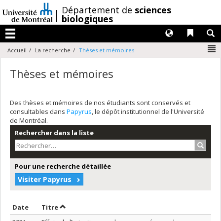
Passer
/
Département de
sciences
au
biologiques
contenu
Langues
Liens 
R
Menu
N
Accueil
La recherche
Thèses et mémoires
Thèses et mémoires
Des thèses et mémoires de nos étudiants sont conservés et
consultables dans
Papyrus
, le dépôt institutionnel de l'Université
de Montréal.
Rechercher dans la liste
Recher
Pour une recherche détaillée
Visiter Papyrus
Trier par date en ordre croissant
Trier par titre en ordre croissant
Date
Titre