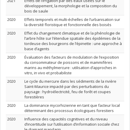
2021
Effets de l’irrigation par des eaux usées sur le
développement, la morphologie et la composition du
bois de saule
2020
Effets temporels et multi-échelles de l’urbanisation sur
la diversité floristique et fonctionnelle des boisés
2020
Effet du changement climatique et de la phénologie de
l’arbre hôte sur l’étendue spatiale des épidémies de la
tordeuse des bourgeons de l’épinette : une approche à
base d’agents
2020
Évaluation des facteurs de modulation de l’exposition
du consommateur de poissons et de mammifères
marins au méthylmercure : utilisation d’approches in
vitro, in vivo et probabiliste
2020
Le cycle du mercure dans les sédiments de la rivière
Saint-Maurice impacté par des perturbations du
paysage : hydroélectricité, feu de forêt et coupes
forestières
2020
La dominance mycorhizienne en tant que facteur local
déterminant des processus écologiques forestiers
2020
Influence des capacités cognitives et du niveau
d’incertitude sur l’utilisation d’information sociale chez
le diamant mandarin