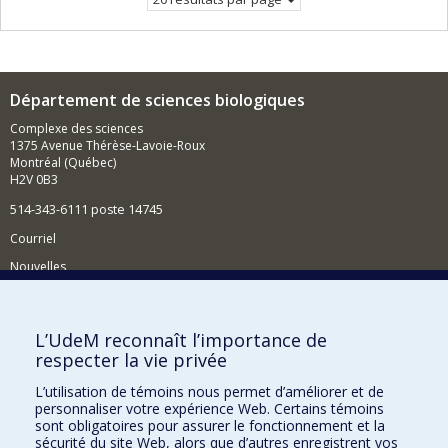
Département de sciences biologiques
Complexe des sciences
1375 Avenue Thérèse-Lavoie-Roux
Montréal (Québec)
H2V 0B3
514-343-6111 poste 14745
Courriel
Nouvelles
Activités
Comment soutenir le Département?
L’UdeM reconnaît l’importance de
respecter la vie privée
BESOIN D'AIDE?
L’utilisation de témoins nous permet d’améliorer et de
Plan du site
personnaliser votre expérience Web. Certains témoins
Signaler une erreur
sont obligatoires pour assurer le fonctionnement et la
sécurité du site Web, alors que d’autres enregistrent vos