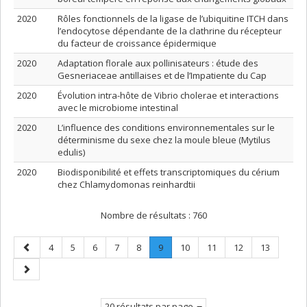
2020
Rôles fonctionnels de la ligase de l’ubiquitine ITCH dans
l’endocytose dépendante de la clathrine du récepteur
du facteur de croissance épidermique
2020
Adaptation florale aux pollinisateurs : étude des
Gesneriaceae antillaises et de l’Impatiente du Cap
2020
Évolution intra-hôte de Vibrio cholerae et interactions
avec le microbiome intestinal
2020
L’influence des conditions environnementales sur le
déterminisme du sexe chez la moule bleue (Mytilus
edulis)
2020
Biodisponibilité et effets transcriptomiques du cérium
chez Chlamydomonas reinhardtii
Nombre de résultats :
760
Page
Page
Page
Page
Page
Page
Page
.
Page
Page
Page
Page
4
5
6
7
8
9
10
11
12
13
précédente
Page
Page
courante.
suivante
20 résultats par page