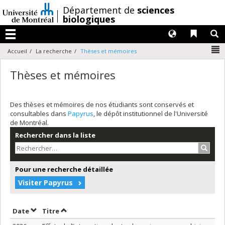
Passer
/
Département de
sciences
au
biologiques
contenu
Langues
Liens 
R
Menu
N
Accueil
La recherche
Thèses et mémoires
Thèses et mémoires
Des thèses et mémoires de nos étudiants sont conservés et
consultables dans
Papyrus
, le dépôt institutionnel de l'Université
de Montréal.
Rechercher dans la liste
Recher
Pour une recherche détaillée
Visiter Papyrus
Trier par date en ordre décroissant
Trier par titre en ordre décroissant
Date
Titre