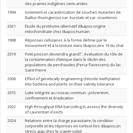
des prairies indigènes semi-arides
1994
Isolement et caractérisation de souches mutantes de
Baillus thuringiensis var. kurstaki et var. israelensis
2021
Étude du protéome alternatif d&apos;origine
mitochondriale chez l&apos;humain
1998
Réponses cellulaires à la forme définie par le
mouvement et à la texture dans l&apos;aire 19 du chat
2019
Petit poisson deviendra grand? : évaluation du rôle de
la contamination chimique dans le déclin des
populations de perchaudes (Perca flavescens) du lac
Saint-Pierre
2006
Effect of genetically engineering chloride methylation
into bacteria and plants on their salinity tolerance
2015
Lutte intégrée au roseau commun : prévention,
confinement et éradication
2022
High throughput DNA barcoding to assess the diversity
of Laurentian insects
2024
Relations entre la charge parasitaire, la condition
corporelle et les réponses en cortisol lors d&apos;un
stress aigu chez le crapet-soleil