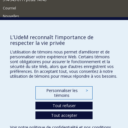
Courriel
Nouvelles
Activités
Comment soutenir le Département?
L’UdeM reconnaît l’importance de
respecter la vie privée
BESOIN D'AIDE?
L’utilisation de témoins nous permet d’améliorer et de
Plan du site
personnaliser votre expérience Web. Certains témoins
Signaler une erreur
sont obligatoires pour assurer le fonctionnement et la
sécurité du site Web, alors que d’autres enregistrent vos
Accessibilité
préférences. En acceptant tout, vous consentez à notre
utilisation de témoins pour mieux répondre à vos besoins.
FACULTÉ DES ARTS ET DES SCIENCES
Nos départements et écoles
Personnaliser les
>
témoins
Nos centres d'études
Tout refuser
Nos programmes et cours
Tout accepter
Confidentialité
Voir notre
politique de confidentialité
et nos
conditions