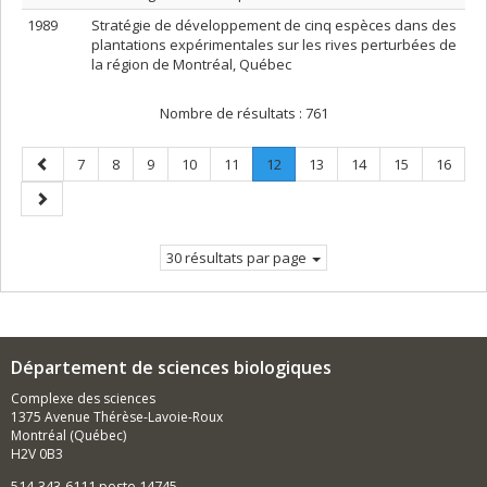
1989
Stratégie de développement de cinq espèces dans des
plantations expérimentales sur les rives perturbées de
la région de Montréal, Québec
Nombre de résultats :
761
Page
Page
Page
Page
Page
Page
Page
.
Page
Page
Page
Page
7
8
9
10
11
12
13
14
15
16
précédente
Page
Page
courante.
suivante
30 résultats par page
Département de sciences biologiques
Complexe des sciences
1375 Avenue Thérèse-Lavoie-Roux
Montréal (Québec)
H2V 0B3
514-343-6111 poste 14745