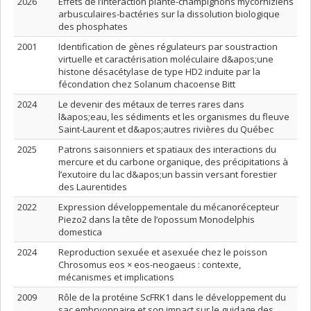
2026
Effets de l’interaction plante-champignons mycorhiziens
arbusculaires-bactéries sur la dissolution biologique
des phosphates
2001
Identification de gènes régulateurs par soustraction
virtuelle et caractérisation moléculaire d&apos;une
histone désacétylase de type HD2 induite par la
fécondation chez Solanum chacoense Bitt
2024
Le devenir des métaux de terres rares dans
l&apos;eau, les sédiments et les organismes du fleuve
Saint-Laurent et d&apos;autres rivières du Québec
2025
Patrons saisonniers et spatiaux des interactions du
mercure et du carbone organique, des précipitations à
l’exutoire du lac d&apos;un bassin versant forestier
des Laurentides
2022
Expression développementale du mécanorécepteur
Piezo2 dans la tête de l’opossum Monodelphis
domestica
2024
Reproduction sexuée et asexuée chez le poisson
Chrosomus eos × eos-neogaeus : contexte,
mécanismes et implications
2009
Rôle de la protéine ScFRK1 dans le développement du
sac embryonnaire et son impact sur le guidage des