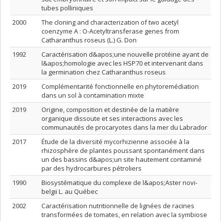
tubes polliniques
2000
The cloning and characterization of two acetyl
coenzyme A : O-Acetyltransferase genes from
Catharanthus roseus (L.) G. Don
1992
Caractérisation d&apos;une nouvelle protéine ayant de
l&apos;homologie avec les HSP70 et intervenant dans
la germination chez Catharanthus roseus
2019
Complémentarité fonctionnelle en phytoremédiation
dans un sol à contamination mixte
2019
Origine, composition et destinée de la matière
organique dissoute et ses interactions avec les
communautés de procaryotes dans la mer du Labrador
2017
Étude de la diversité mycorhizienne associée à la
rhizosphère de plantes poussant spontanément dans
un des bassins d&apos;un site hautement contaminé
par des hydrocarbures pétroliers
1990
Biosystématique du complexe de l&apos;Aster novi-
belgii L. au Québec
2002
Caractérisation nutritionnelle de lignées de racines
transformées de tomates, en relation avec la symbiose