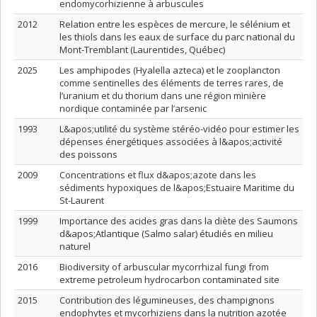
endomycorhizienne à arbuscules
2012
Relation entre les espèces de mercure, le sélénium et
les thiols dans les eaux de surface du parc national du
Mont-Tremblant (Laurentides, Québec)
2025
Les amphipodes (Hyalella azteca) et le zooplancton
comme sentinelles des éléments de terres rares, de
l’uranium et du thorium dans une région minière
nordique contaminée par l’arsenic
1993
L&apos;utilité du système stéréo-vidéo pour estimer les
dépenses énergétiques associées à l&apos;activité
des poissons
2009
Concentrations et flux d&apos;azote dans les
sédiments hypoxiques de l&apos;Estuaire Maritime du
St-Laurent
1999
Importance des acides gras dans la diète des Saumons
d&apos;Atlantique (Salmo salar) étudiés en milieu
naturel
2016
Biodiversity of arbuscular mycorrhizal fungi from
extreme petroleum hydrocarbon contaminated site
2015
Contribution des légumineuses, des champignons
endophytes et mycorhiziens dans la nutrition azotée