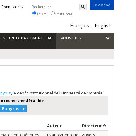
Je donne
Rechercher
Connexion
Rechercher
Ce site
Tout UdeM
Choix
Français
English
de
la
NOTRE DÉPARTEMENT
VOUS ÊTES...
langue
pyrus
, le dépôt institutionnel de l'Université de Montréal.
e recherche détaillée
r Papyrus
Trier par auteur en ordre décroissa
par contributeu
Auteur
Directeur
es limaces européennes
L&apos;Heureux,
Angers,