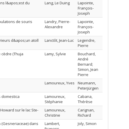
ans l&apos;est du
Lang, Le Duing
Lapointe,
François-
Joseph
pulations de souris
Landry, Pierre-
Lapointe,
Alexandre
François-
Joseph
rieurs d&apos;un atoll
Lanctôt, Jean-Luc
Legendre,
Pierre
e cèdre (Thuja
Lamy, Sylvie
Bouchard,
André
Bernard;
Simon, Jean
Pierre
Lamoureux, Yves
Neumann,
Peterjürgen
s domestica
Lamoureux,
Cabana,
Stéphanie
Thérèse
Howard sur le lac Ste-
Lamoureux,
Carignan,
Christine
Richard
ra (Gesneriaceae) dans
Lambert,
Joly, Simon
François