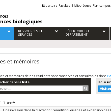
Liens
Répertoire
Facultés
Bibliothèques
Plan campus
externes
ences
ences biologiques
RESSOURCES ET
RÉPERTOIRE DU
SERVICES
DÉPARTEMENT
es et mémoires
ses et mémoires de nos étudiants sont conservés et consultables dans
Pa
cher dans la liste
Pour un
Rechercher…
Visite
rier par date en ordre décroissant
Trier par titre en ordre décroissant
Titre
Une invasion dans la discrétion : répartition, origines et expansion d