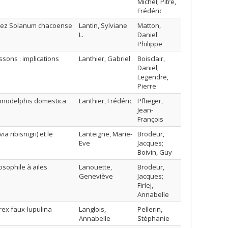
Michel; Pitre,
Frédéric
n chez Solanum chacoense
Lantin, Sylviane
Matton,
L.
Daniel
Philippe
sons : implications
Lanthier, Gabriel
Boisclair,
Daniel;
Legendre,
Pierre
onodelphis domestica
Lanthier, Frédéric
Pflieger,
Jean-
François
a ribisnigri) et le
Lanteigne, Marie-
Brodeur,
Eve
Jacques;
Boivin, Guy
osophile à ailes
Lanouette,
Brodeur,
Geneviève
Jacques;
Firlej,
Annabelle
rex faux-lupulina
Langlois,
Pellerin,
Annabelle
Stéphanie