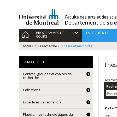
Passer
au
contenu
/
Faculté des arts et des sci
Département de
sci
Navigation
ACCUEIL
PROGRAMMES ET
LA RECHERCHE
principale
COURS
Accueil
La recherche
Thèses et mémoires
LA RECHERCHE
Thès
Centres, groupes et chaires de
recherche
Des thè
Recher
Collections
Expertises de recherche
T
Date
Plateformes technologiques du
2016