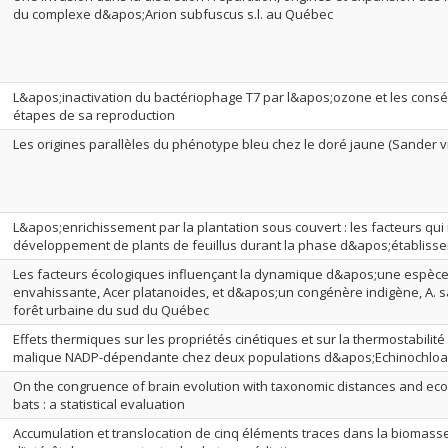
du complexe d&apos;Arion subfuscus s.l. au Québec
L&apos;inactivation du bactériophage T7 par l&apos;ozone et les cons
étapes de sa reproduction
Les origines parallèles du phénotype bleu chez le doré jaune (Sander v
L&apos;enrichissement par la plantation sous couvert : les facteurs qui 
développement de plants de feuillus durant la phase d&apos;établiss
Les facteurs écologiques influençant la dynamique d&apos;une espèce
envahissante, Acer platanoides, et d&apos;un congénère indigène, A.
forêt urbaine du sud du Québec
Effets thermiques sur les propriétés cinétiques et sur la thermostabili
malique NADP-dépendante chez deux populations d&apos;Echinochloa c
On the congruence of brain evolution with taxonomic distances and eco-e
bats : a statistical evaluation
Accumulation et translocation de cinq éléments traces dans la biomas