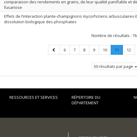
comparaison des rendements en grains, de leur qualité panifiable et de 
fusariose
Effets de l’interaction plante-champignons mycorhiziens arbusculaires-b
dissolution biologique des phosphates
Nombre de résultats :
76
Page
Page
Page
Page
Page
Page
Page
.
Page
6
7
8
9
10
11
12
précédente
Page
courante.
30 résultats par page
RESSOURCES ET SERVICES
RÉPERTOIRE DU
N
DÉPARTEMENT