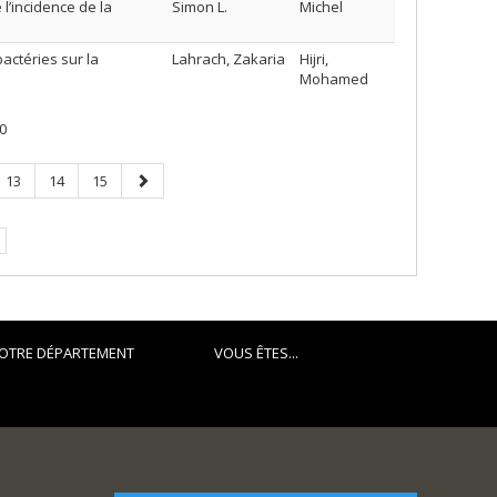
l’incidence de la
Simon L.
Michel
actéries sur la
Lahrach, Zakaria
Hijri,
Mohamed
0
Page
Page
Page
Page
13
14
15
suivante
OTRE DÉPARTEMENT
VOUS ÊTES...