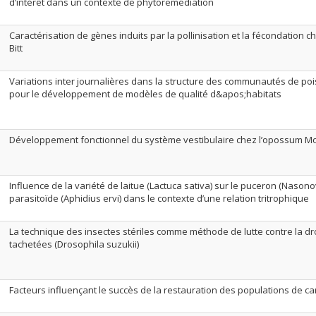
d’intérêt dans un contexte de phytoremédiation
Caractérisation de gènes induits par la pollinisation et la fécondatio
Bitt
Variations inter journalières dans la structure des communautés de pois
pour le développement de modèles de qualité d&apos;habitats
Développement fonctionnel du système vestibulaire chez l’opossum M
Influence de la variété de laitue (Lactuca sativa) sur le puceron (Nasonovi
parasitoïde (Aphidius ervi) dans le contexte d’une relation tritrophique
La technique des insectes stériles comme méthode de lutte contre la dr
tachetées (Drosophila suzukii)
Facteurs influençant le succès de la restauration des populations de ca