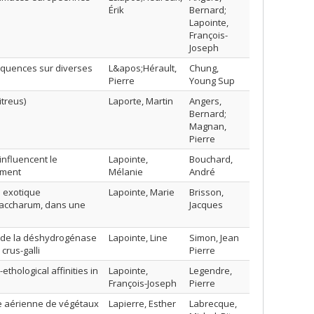
Érik
Bernard;
Lapointe,
François-
Joseph
équences sur diverses
L&apos;Hérault,
Chung,
Pierre
Young Sup
itreus)
Laporte, Martin
Angers,
Bernard;
Magnan,
Pierre
influencent le
Lapointe,
Bouchard,
ement
Mélanie
André
 exotique
Lapointe, Marie
Brisson,
 saccharum, dans une
Jacques
té de la déshydrogénase
Lapointe, Line
Simon, Jean
rus-galli
Pierre
thological affinities in
Lapointe,
Legendre,
François-Joseph
Pierre
se aérienne de végétaux
Lapierre, Esther
Labrecque,