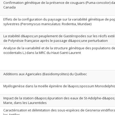
Confirmation génétique de la présence de couguars (Puma concolor) d
Canada
Effets de la configuration du paysage sur la variabilité génétique de po
sylvestres (Peromyscus maniculatus: Rodentia, Muridae)
La stabilité d&apos;un peuplement de Gastéropodes sur les récifs exté
de Polynésie française après le passage d&apos;une perturbation
Analyse de la variabilité et de la structure génétique des populations d
occidentalis L.) dans la MRC du Haut-Saint-Laurent
Additions aux Agaricales (Basidiomycètes) du Québec
Myélogenèse dans la moëlle épinière de l&apos;opossum Monodelphi
Impact de la station d&apos;épuration des eaux de St-Adolphe-d&apos;
Marie, dans les Laurentides
Caractérisation et délimitation des sous-espèces de Gesneria viridiflo
les Antilles