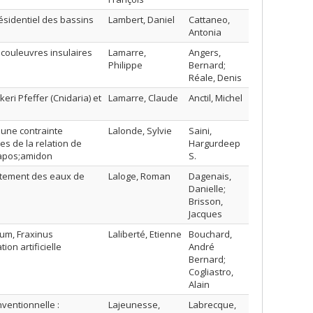
ésidentiel des bassins
Lambert, Daniel
Cattaneo,
Antonia
 couleuvres insulaires
Lamarre,
Angers,
Philippe
Bernard;
Réale, Denis
eri Pfeffer (Cnidaria) et
Lamarre, Claude
Anctil, Michel
 une contrainte
Lalonde, Sylvie
Saini,
s de la relation de
Hargurdeep
&apos;amidon
S.
aitement des eaux de
Laloge, Roman
Dagenais,
Danielle;
Brisson,
Jacques
num, Fraxinus
Laliberté, Etienne
Bouchard,
on artificielle
André
Bernard;
Cogliastro,
Alain
nventionnelle :
Lajeunesse,
Labrecque,