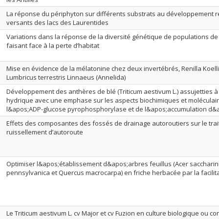
La réponse du périphyton sur différents substrats au développement r
versants des lacs des Laurentides
Variations dans la réponse de la diversité génétique de populations de
faisant face à la perte d’habitat
Mise en évidence de la mélatonine chez deux invertébrés, Renilla Koellik
Lumbricus terrestris Linnaeus (Annelida)
Développement des anthères de blé (Triticum aestivum L.) assujetties à
hydrique avec une emphase sur les aspects biochimiques et moléculaire
l&apos;ADP-glucose pyrophosphorylase et de l&apos;accumulation d
Effets des composantes des fossés de drainage autoroutiers sur le tr
ruissellement d’autoroute
Optimiser l&apos;établissement d&apos;arbres feuillus (Acer sacchari
pennsylvanica et Quercus macrocarpa) en friche herbacée par la facilitati
Le Triticum aestivum L. cv Major et cv Fuzion en culture biologique ou co