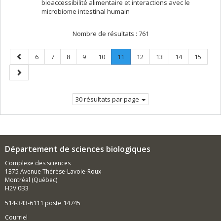
bioaccessibilité alimentaire et interactions avec le
microbiome intestinal humain
Nombre de résultats :
761
Page
Page
Page
Page
Page
Page
Page
.
Page
Page
Page
Page
6
7
8
9
10
11
12
13
14
15
précédente
Page
Page
courante.
suivante
30 résultats par page
Département de sciences biologiques
Complexe des sciences
1375 Avenue Thérèse-Lavoie-Roux
Montréal (Québec)
H2V 0B3
514-343-6111 poste 14745
Courriel