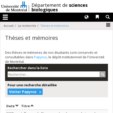
Passer
/
Département de
sciences
au
biologiques
contenu
Langues
Liens 
R
Menu
N
Accueil
La recherche
Thèses et mémoires
Thèses et mémoires
Des thèses et mémoires de nos étudiants sont conservés et
consultables dans
Papyrus
, le dépôt institutionnel de l'Université
de Montréal.
Rechercher dans la liste
Recher
Pour une recherche détaillée
Visiter Papyrus
Trier par date en ordre croissant
Trier par titre en ordre croissant
Date
Titre