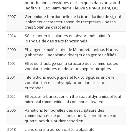
perturbations physiques et chimiques dans un grand
lac fluvial (Lac Saint-Pierre, Fleuve Saint-Laurent, QC)
2007
Génomique fonctionnelle de la transduction de signal,
isolement et caractérisation de récepteurs kinases
chez Solanum chacoense
2024
Sélectionner les plantes en phytoremédiation à
l&apos;aide des traits fonctionnels
2000
Phylogénie moléculaire de Monopetalanthus Harms
(Fabaceae: Caesalpinioideae) et des genres affiliés
1995
Effet du chaulage sur la structure des communautés
zooplanctoniques de deux lacs hypereutrophes
2001
Interactions écologiques et toxicologiques entre le
zooplancton et le phytoplancton dans les lacs
eutrophes
2025
Effects of urbanization on the spatial dynamics of leaf
microbial communities of common milkweed
2006
Variations temporelles des descripteurs des
communautés de poissons dans la zone littorale de
quatre lacs du Bouclier canadien
2018
Liens entre la personnalité, la plasticité