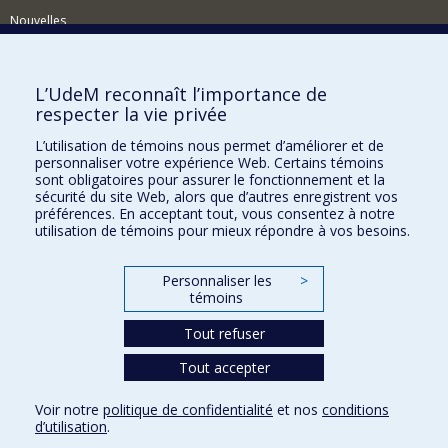
Nouvelles
Activités
Comment soutenir le Département?
L’UdeM reconnaît l’importance de
respecter la vie privée
BESOIN D'AIDE?
L’utilisation de témoins nous permet d’améliorer et de
Plan du site
personnaliser votre expérience Web. Certains témoins
Signaler une erreur
sont obligatoires pour assurer le fonctionnement et la
sécurité du site Web, alors que d’autres enregistrent vos
Accessibilité
préférences. En acceptant tout, vous consentez à notre
utilisation de témoins pour mieux répondre à vos besoins.
FACULTÉ DES ARTS ET DES SCIENCES
Nos départements et écoles
Personnaliser les
>
témoins
Nos centres d'études
Tout refuser
Nos programmes et cours
Tout accepter
Confidentialité
Voir notre
politique de confidentialité
et nos
conditions
Conditions d’utilisation
d’utilisation
.
Paramètres des témoins