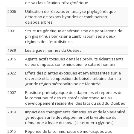
de sa classification infragénérique
2006
Utilisation de réseaux en analyse phylogénétique :
détection de taxons hybrides et combinaison
d&apos;arbres
1991
Structure génétique et sérotinisme de populations de
pin gris (Pinus banksiana Lamb.) soumises à deux
régimes des feux distincts
1939
Les algues marines du Québec
2016
Agents actifs toxiques dans les produits éclaircissants
et leurs impacts sur le microbiome cutané humain
2022
Effets des plantes exotiques et envahissantes sur la
diversité et la composition de boisés urbains dans la
grande région métropolitaine de Montréal
2007
Plasticité phénotypique des daphnies et réponses de
la communauté des crustacés planctoniques au
développement résidentiel des lacs du sud du Québec
2019
Impact des changements climatiques et de la variabilité
génétique sur le développement et la virulence du
nématode à kyste du soya (Heterodera glycines)
2015
Réponse de la communauté de mollusques aux