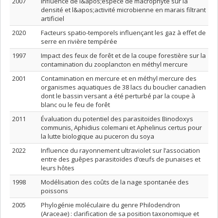
2007
Influence de l&apos;espèce de macrophyte sur la
densité et l&apos;activité microbienne en marais filtrant
artificiel
2020
Facteurs spatio-temporels influençant les gaz à effet de
serre en rivière tempérée
1997
Impact des feux de forêt et de la coupe forestière sur la
contamination du zooplancton en méthyl mercure
2001
Contamination en mercure et en méthyl mercure des
organismes aquatiques de 38 lacs du bouclier canadien
dont le bassin versant a été perturbé par la coupe à
blanc ou le feu de forêt
2011
Évaluation du potentiel des parasitoïdes Binodoxys
communis, Aphidius colemani et Aphelinus certus pour
la lutte biologique au puceron du soya
2022
Influence du rayonnement ultraviolet sur l’association
entre des guêpes parasitoïdes d’œufs de punaises et
leurs hôtes
1998
Modélisation des coûts de la nage spontanée des
poissons
2005
Phylogénie moléculaire du genre Philodendron
(Araceae) : clarification de sa position taxonomique et