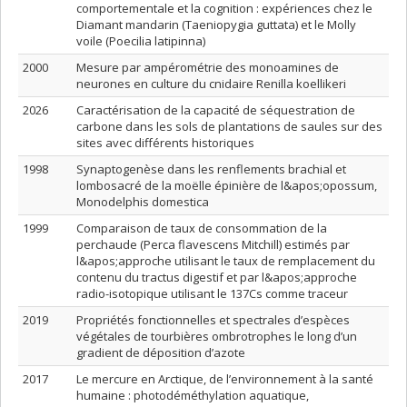
comportementale et la cognition : expériences chez le
Diamant mandarin (Taeniopygia guttata) et le Molly
voile (Poecilia latipinna)
2000
Mesure par ampérométrie des monoamines de
neurones en culture du cnidaire Renilla koellikeri
2026
Caractérisation de la capacité de séquestration de
carbone dans les sols de plantations de saules sur des
sites avec différents historiques
1998
Synaptogenèse dans les renflements brachial et
lombosacré de la moëlle épinière de l&apos;opossum,
Monodelphis domestica
1999
Comparaison de taux de consommation de la
perchaude (Perca flavescens Mitchill) estimés par
l&apos;approche utilisant le taux de remplacement du
contenu du tractus digestif et par l&apos;approche
radio-isotopique utilisant le 137Cs comme traceur
2019
Propriétés fonctionnelles et spectrales d’espèces
végétales de tourbières ombrotrophes le long d’un
gradient de déposition d’azote
2017
Le mercure en Arctique, de l’environnement à la santé
humaine : photodéméthylation aquatique,