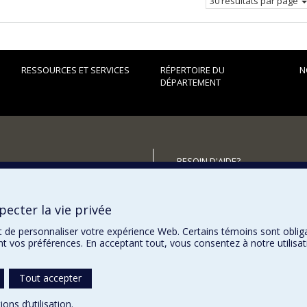
30 résultats par page
RESSOURCES ET SERVICES
RÉPERTOIRE DU
N
DÉPARTEMENT
BESOIN D'AIDE?
Plan du site
utenir le Département?
Signaler une erreur
ecter la vie privée
Accessibilité
t de personnaliser votre expérience Web. Certains témoins sont oblig
ent vos préférences. En acceptant tout, vous consentez à notre utili
Tout accepter
ions d’utilisation
.