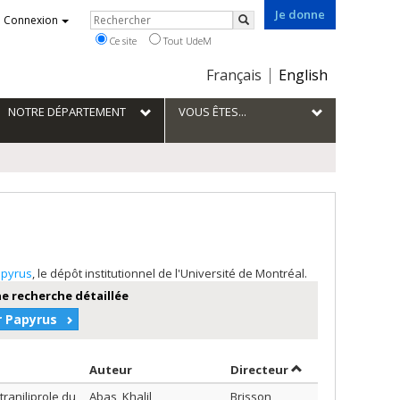
Je donne
Rechercher
Connexion
Rechercher
Ce site
Tout UdeM
Choix
Français
English
de
la
NOTRE DÉPARTEMENT
VOUS ÊTES...
langue
pyrus
, le dépôt institutionnel de l'Université de Montréal.
e recherche détaillée
r Papyrus
Trier par auteur en ordre croissant
par contributeur 
Auteur
Directeur
traniliprole du
Abas, Khalil
Brisson,