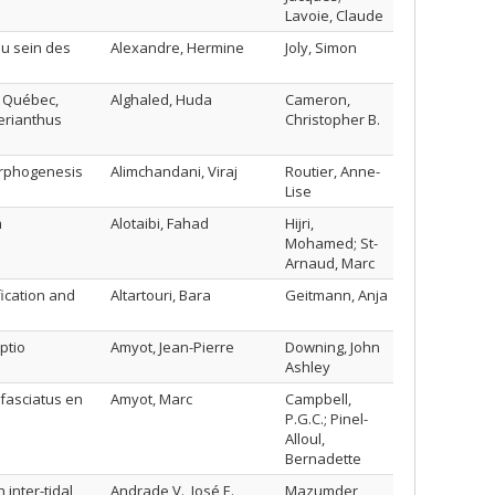
Lavoie, Claude
au sein des
Alexandre, Hermine
Joly, Simon
f Québec,
Alghaled, Huda
Cameron,
erianthus
Christopher B.
morphogenesis
Alimchandani, Viraj
Routier, Anne-
Lise
m
Alotaibi, Fahad
Hijri,
Mohamed; St-
Arnaud, Marc
fication and
Altartouri, Bara
Geitmann, Anja
ptio
Amyot, Jean-Pierre
Downing, John
Ashley
fasciatus en
Amyot, Marc
Campbell,
P.G.C.; Pinel-
Alloul,
Bernadette
 inter-tidal
Andrade V., José E.
Mazumder,