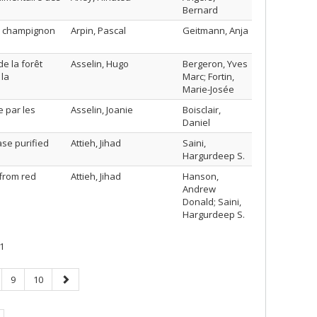
Bernard
du champignon
Arpin, Pascal
Geitmann, Anja
e la forêt
Asselin, Hugo
Bergeron, Yves
 la
Marc; Fortin,
Marie-Josée
 par les
Asselin, Joanie
Boisclair,
Daniel
ase purified
Attieh, Jihad
Saini,
Hargurdeep S.
 from red
Attieh, Jihad
Hanson,
Andrew
Donald; Saini,
Hargurdeep S.
1
ge
Page
Page
Page
9
10
suivante