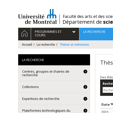
Passer
au
contenu
/
Faculté des arts et des sci
Département de
sci
Navigation
ACCUEIL
PROGRAMMES ET
LA RECHERCHE
principale
COURS
Accueil
La recherche
Thèses et mémoires
LA RECHERCHE
Thès
Centres, groupes et chaires de
recherche
Des thè
Recher
Collections
Expertises de recherche
T
Date
Plateformes technologiques du
2021