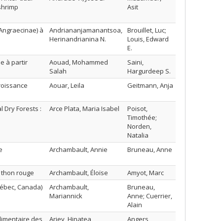
shrimp
Asit
Angraecinae) à
Andriananjamanantsoa,
Brouillet, Luc;
Herinandrianina N.
Louis, Edward
E.
 à partir
Aouad, Mohammed
Saini,
Salah
Hargurdeep S.
roissance
Aouar, Leila
Geitmann, Anja
 Dry Forests :
Arce Plata, Maria Isabel
Poisot,
Timothée;
Norden,
Natalia
e
Archambault, Annie
Bruneau, Anne
e thon rouge
Archambault, Éloïse
Amyot, Marc
uébec, Canada)
Archambault,
Bruneau,
Mariannick
Anne; Cuerrier,
Alain
limentaire des
Ariey, Hinatea
Angers,