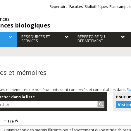
Liens
Répertoire
Facultés
Bibliothèques
Plan campus
externes
ences
ences biologiques
RESSOURCES ET
RÉPERTOIRE DU
SERVICES
DÉPARTEMENT
es et mémoires
ses et mémoires de nos étudiants sont conservés et consultables dans
Pa
cher dans la liste
Pour un
Rechercher…
Visite
rier par date en ordre croissant
Trier par titre en ordre croissant
Titre
Optimisation des marais filtrants pour l’abattement du pesticide chloran