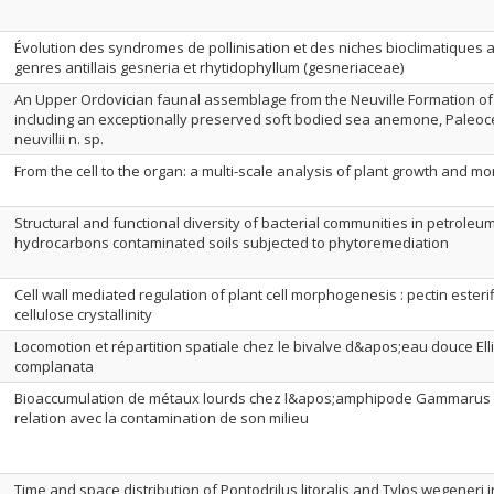
Évolution des syndromes de pollinisation et des niches bioclimatiques 
genres antillais gesneria et rhytidophyllum (gesneriaceae)
An Upper Ordovician faunal assemblage from the Neuville Formation o
including an exceptionally preserved soft bodied sea anemone, Paleoc
neuvillii n. sp.
From the cell to the organ: a multi-scale analysis of plant growth and 
Structural and functional diversity of bacterial communities in petroleu
hydrocarbons contaminated soils subjected to phytoremediation
Cell wall mediated regulation of plant cell morphogenesis : pectin esteri
cellulose crystallinity
Locomotion et répartition spatiale chez le bivalve d&apos;eau douce Elli
complanata
Bioaccumulation de métaux lourds chez l&apos;amphipode Gammarus 
relation avec la contamination de son milieu
Time and space distribution of Pontodrilus litoralis and Tylos wegeneri in