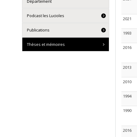
Département
Podcast les Lucioles
2021
Publications
1993
Thèses et mémoires
2016
2013
2010
1994
1990
2016