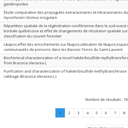
gastéropodes
Étude comparative des propagules extraracinaires et intraracinaires 
mycorhizien Glomus irregulare
Répartition spatiale de la régénération coniférienne dans le sud-ouest d
boréale québécoise et effet de changements de résolution spatiale sur
classification du couvert forestier
L&apos;effet des enrochements sur l&apos;utilisation de l&apos;espace
communautés de poissons dans les Basses-Terres du Saint-Laurent
Biochemical characterization of a novel halide/bisulfide mythyltransfer
from Brassica oleracea L
Purification and characterization of halide/bisulfide methyltransferase
cabbage (Brassica oleracea L.)
Nombre de résultats :
76
Page
.
Page
Page
Page
Page
Page
Page
Pa
1
2
3
4
5
6
7
8
Page
courante.