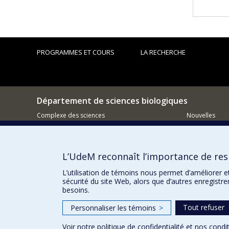
PROGRAMMES ET COURS
LA RECHERCHE
Département de sciences biologiques
Complexe des sciences
Nouvelles
1375 Avenue Thérèse-Lavoie-Roux
Activités
Montréal (Québec)
H2V 0B3
Comment so
L’UdeM reconnaît l’importance de resp
514-343-6111 poste 14745
Courriel
L’utilisation de témoins nous permet d’améliorer e
sécurité du site Web, alors que d’autres enregistr
besoins.
Tout refuser
Personnaliser les témoins
>
Voir notre
politique de confidentialité
et nos
condit