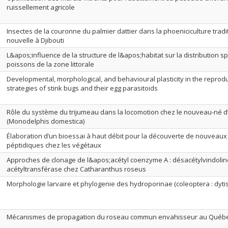
ruissellement agricole
Insectes de la couronne du palmier dattier dans la phoeniciculture tradi
nouvelle à Djibouti
L&apos;influence de la structure de l&apos;habitat sur la distribution s
poissons de la zone littorale
Developmental, morphological, and behavioural plasticity in the reprod
strategies of stink bugs and their egg parasitoids
Rôle du système du trijumeau dans la locomotion chez le nouveau-né 
(Monodelphis domestica)
Élaboration d’un bioessai à haut débit pour la découverte de nouveaux
péptidiques chez les végétaux
Approches de clonage de l&apos;acétyl coenzyme A : désacétylvindoline
acétyltransférase chez Catharanthus roseus
Morphologie larvaire et phylogenie des hydroporinae (coleoptera : dyti
Mécanismes de propagation du roseau commun envahisseur au Québ