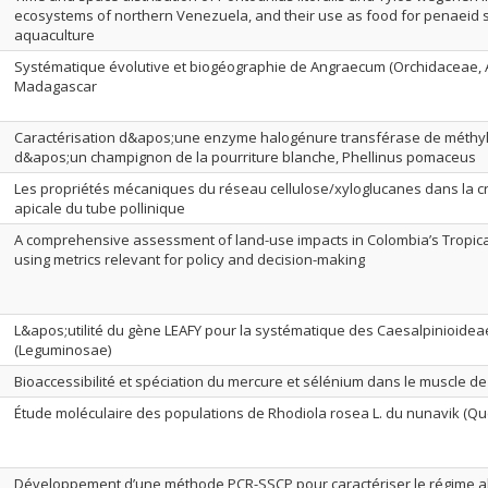
ecosystems of northern Venezuela, and their use as food for penaeid 
aquaculture
Systématique évolutive et biogéographie de Angraecum (Orchidaceae, 
Madagascar
Caractérisation d&apos;une enzyme halogénure transférase de méthyle
d&apos;un champignon de la pourriture blanche, Phellinus pomaceus
Les propriétés mécaniques du réseau cellulose/xyloglucanes dans la c
apicale du tube pollinique
A comprehensive assessment of land-use impacts in Colombia’s Tropical
using metrics relevant for policy and decision-making
L&apos;utilité du gène LEAFY pour la systématique des Caesalpinioidea
(Leguminosae)
Bioaccessibilité et spéciation du mercure et sélénium dans le muscle d
Étude moléculaire des populations de Rhodiola rosea L. du nunavik (Q
Développement d’une méthode PCR-SSCP pour caractériser le régime a