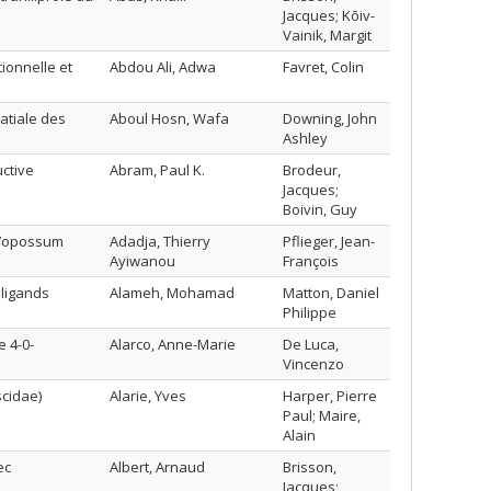
Jacques; Kõiv-
Vainik, Margit
tionnelle et
Abdou Ali, Adwa
Favret, Colin
patiale des
Aboul Hosn, Wafa
Downing, John
Ashley
uctive
Abram, Paul K.
Brodeur,
Jacques;
Boivin, Guy
d’opossum
Adadja, Thierry
Pflieger, Jean-
Ayiwanou
François
 ligands
Alameh, Mohamad
Matton, Daniel
Philippe
 4-0-
Alarco, Anne-Marie
De Luca,
Vincenzo
scidae)
Alarie, Yves
Harper, Pierre
Paul; Maire,
Alain
ec
Albert, Arnaud
Brisson,
Jacques;