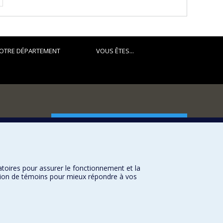
OTRE DÉPARTEMENT
VOUS ÊTES...
FACULTÉ DES ARTS ET DES SCIENCES
Nos départements et écoles
Nos centres d'études
atoires pour assurer le fonctionnement et la
Nos programmes et cours
sation de témoins pour mieux répondre à vos