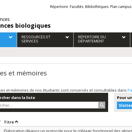
Liens
Répertoire
Facultés
Bibliothèques
Plan campus
externes
ences
ences biologiques
RESSOURCES ET
RÉPERTOIRE DU
SERVICES
DÉPARTEMENT
es et mémoires
ses et mémoires de nos étudiants sont conservés et consultables dans
Pa
cher dans la liste
Pour un
Rechercher…
Visite
rier par date en ordre croissant
Trier par titre en ordre croissant
Titre
Élaboration d&apos;un protocole pour le criblage fonctionnel des gènes