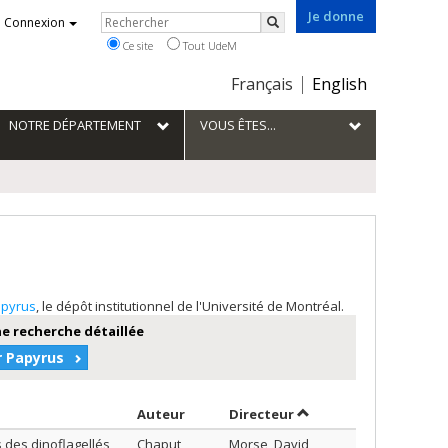
Je donne
Rechercher
Connexion
Rechercher
Ce site
Tout UdeM
Choix
Français
English
de
la
NOTRE DÉPARTEMENT
VOUS ÊTES...
langue
pyrus
, le dépôt institutionnel de l'Université de Montréal.
e recherche détaillée
r Papyrus
Trier par auteur en ordre croissant
par contributeur en o
Auteur
Directeur
 des dinoflagellés
Chaput,
Morse, David