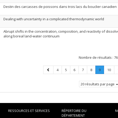
Destin des carcasses de poissons dans trois lacs du bouclier canadien
Dealing with uncertainty in a complicated thermodynamic world
Abrupt shifts in the concentration, composition, and reactivity of dissol
along boreal land-water continuum
Nombre de résultats :
76
Page
Page
Page
Page
Page
Page
Page
.
Page
4
5
6
7
8
9
10
précédente
Page
courante.
20 résultats par page
RESSOURCES ET SERVICES
RÉPERTOIRE DU
N
DÉPARTEMENT