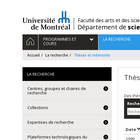
Passer
au
contenu
/
Faculté des arts et des sci
Département de
sci
Navigation
ACCUEIL
PROGRAMMES ET
LA RECHERCHE
principale
COURS
Accueil
La recherche
Thèses et mémoires
LA RECHERCHE
Thès
Centres, groupes et chaires de
recherche
Des thè
Recher
Collections
Expertises de recherche
T
Date
Plateformes technologiques du
1999