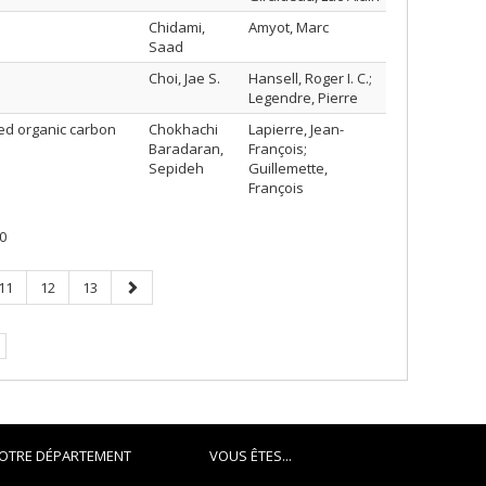
Chidami,
Amyot, Marc
Saad
Choi, Jae S.
Hansell, Roger I. C.;
Legendre, Pierre
ved organic carbon
Chokhachi
Lapierre, Jean-
Baradaran,
François;
Sepideh
Guillemette,
François
0
Page
Page
Page
Page
11
12
13
suivante
OTRE DÉPARTEMENT
VOUS ÊTES...