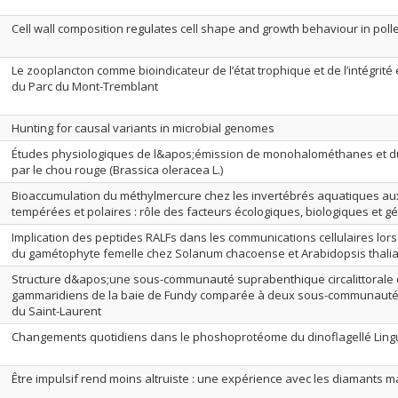
Cell wall composition regulates cell shape and growth behaviour in poll
Le zooplancton comme bioindicateur de l’état trophique et de l’intégrité
du Parc du Mont-Tremblant
Hunting for causal variants in microbial genomes
Études physiologiques de l&apos;émission de monohalométhanes et d
par le chou rouge (Brassica oleracea L.)
Bioaccumulation du méthylmercure chez les invertébrés aquatiques aux
tempérées et polaires : rôle des facteurs écologiques, biologiques et 
Implication des peptides RALFs dans les communications cellulaires lo
du gamétophyte femelle chez Solanum chacoense et Arabidopsis thali
Structure d&apos;une sous-communauté suprabenthique circalittoral
gammaridiens de la baie de Fundy comparée à deux sous-communautés 
du Saint-Laurent
Changements quotidiens dans le phoshoprotéome du dinoflagellé Ling
Être impulsif rend moins altruiste : une expérience avec les diamants 