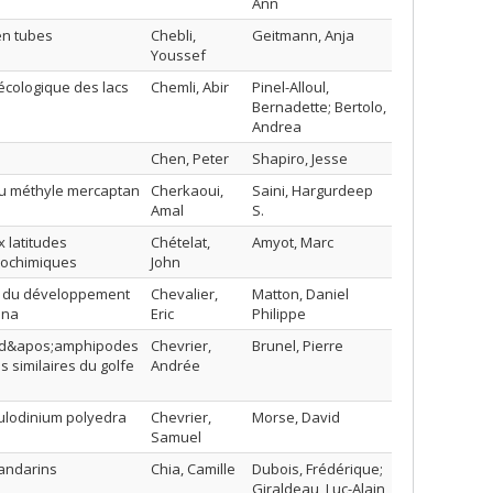
Ann
en tubes
Chebli,
Geitmann, Anja
Youssef
 écologique des lacs
Chemli, Abir
Pinel-Alloul,
Bernadette; Bertolo,
Andrea
Chen, Peter
Shapiro, Jesse
u méthyle mercaptan
Cherkaoui,
Saini, Hargurdeep
Amal
S.
 latitudes
Chételat,
Amyot, Marc
géochimiques
John
rs du développement
Chevalier,
Matton, Daniel
ana
Eric
Philippe
e d&apos;amphipodes
Chevrier,
Brunel, Pierre
similaires du golfe
Andrée
ulodinium polyedra
Chevrier,
Morse, David
Samuel
mandarins
Chia, Camille
Dubois, Frédérique;
Giraldeau, Luc-Alain