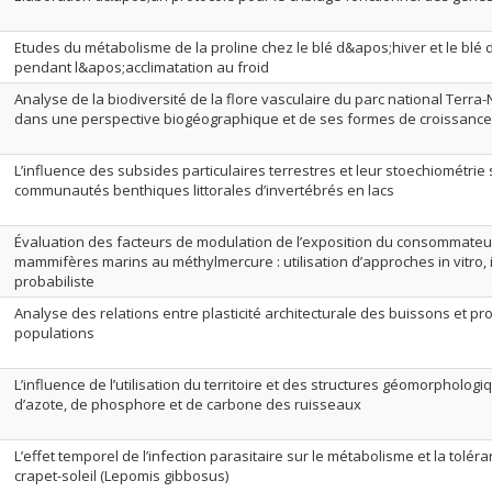
Etudes du métabolisme de la proline chez le blé d&apos;hiver et le blé
pendant l&apos;acclimatation au froid
Analyse de la biodiversité de la flore vasculaire du parc national Terra
dans une perspective biogéographique et de ses formes de croissance
L’influence des subsides particulaires terrestres et leur stoechiométrie 
communautés benthiques littorales d’invertébrés en lacs
Évaluation des facteurs de modulation de l’exposition du consommateu
mammifères marins au méthylmercure : utilisation d’approches in vitro, i
probabiliste
Analyse des relations entre plasticité architecturale des buissons et pro
populations
L’influence de l’utilisation du territoire et des structures géomorphologi
d’azote, de phosphore et de carbone des ruisseaux
L’effet temporel de l’infection parasitaire sur le métabolisme et la tolé
crapet-soleil (Lepomis gibbosus)