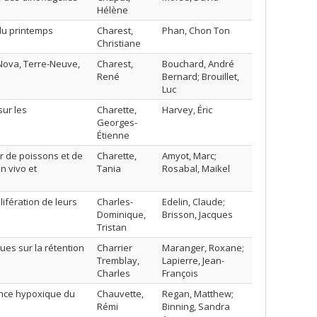
Hélène
 du printemps
Charest,
Phan, Chon Ton
Christiane
-Nova, Terre-Neuve,
Charest,
Bouchard, André
René
Bernard; Brouillet,
Luc
sur les
Charette,
Harvey, Éric
Georges-
Étienne
r de poissons et de
Charette,
Amyot, Marc;
n vivo et
Tania
Rosabal, Maikel
lifération de leurs
Charles-
Edelin, Claude;
Dominique,
Brisson, Jacques
Tristan
ques sur la rétention
Charrier
Maranger, Roxane;
Tremblay,
Lapierre, Jean-
Charles
François
rance hypoxique du
Chauvette,
Regan, Matthew;
Rémi
Binning, Sandra